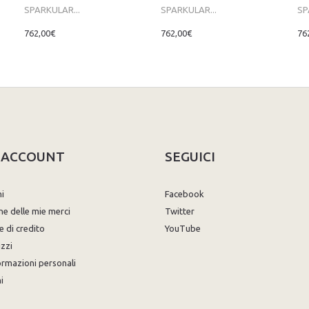
SPARKULAR...
SPARKULAR...
SP
762,00€
762,00€
76
O ACCOUNT
SEGUICI
ni
Facebook
ne delle mie merci
Twitter
e di credito
YouTube
izzi
ormazioni personali
i