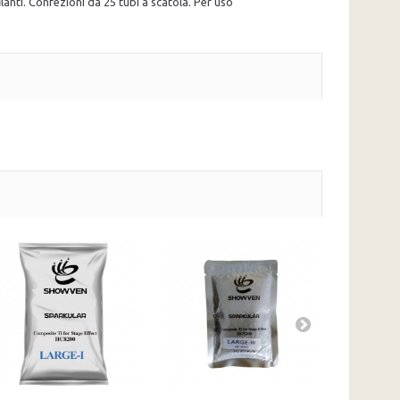
filanti. Confezioni da 25 tubi a scatola. Per uso