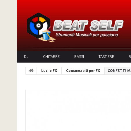
DJ
CHITARRE
BASSI
TASTIERE
B
Luci e FX
Consumabili per FX
CONFETTI MAK