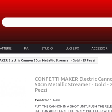
ATTERIE
P.A.
STUDIO
LUCI E FX
ACCESSORI
ER Electric Cannon 50cm Metallic Streamer - Gold - 25 Pezzi
CONFETTI MAKER Electric Cann
50cm Metallic Streamer - Gold - 
Pezzi
Condizioni
New
PUT THE CANNON IN A SHOT UNIT, PUSH THE REL
BUTTON AND START THE PARTY! PRE-FILLED WITH