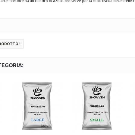
parte inferiore ha un cilindro di azoto che serve per la fuori uscita delle stelle 
PRODOTTO !
TEGORIA: