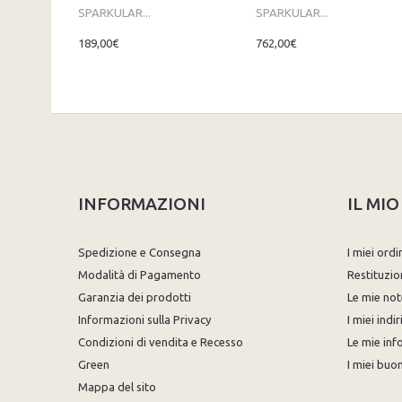
SPARKULAR...
SPARKULAR...
189,00€
762,00€
INFORMAZIONI
IL MI
Spedizione e Consegna
I miei ordi
Modalità di Pagamento
Restituzio
Garanzia dei prodotti
Le mie not
Informazioni sulla Privacy
I miei indir
Condizioni di vendita e Recesso
Le mie inf
Green
I miei buon
Mappa del sito