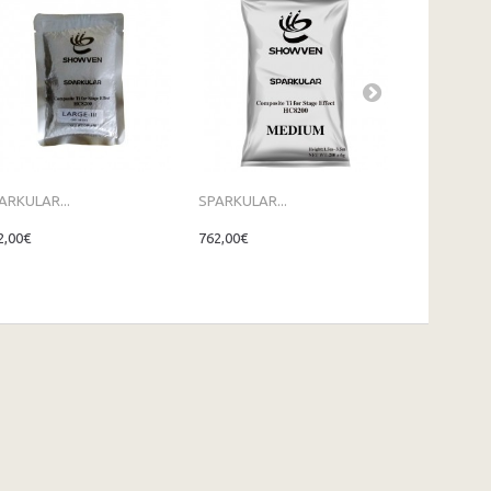
ARKULAR...
SPARKULAR...
CONFETTI..
2,00€
762,00€
130,00€