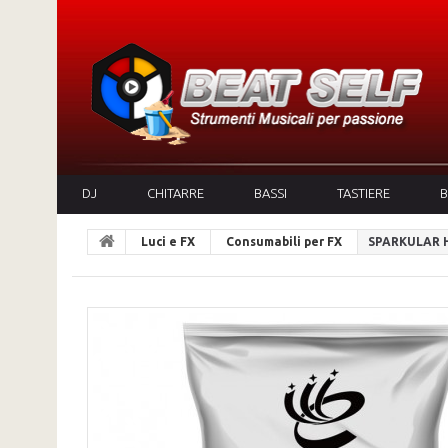
DJ
CHITARRE
BASSI
TASTIERE
B
Luci e FX
Consumabili per FX
SPARKULAR HC