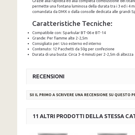
Grazie alla rapidità ed alla completa combustione del titan
permette una fontana luminosa della durata tra i 3 ed i 4 min
comandata da DMX o dalla consolle dedicata alle grandi Spa
Caratteristiche Tecniche:
Compatibile con: Sparkular BT-06 e BT-14
Grande: Per fiamme alte 2-2,5m
Consigliato per: Uso esterno ed interno
Contenuto: 12 Pacchetti da 50g per confezione
Durata di una busta: Circa 3-4 minuti per 2-2,5m di altezza
RECENSIONI
SII IL PRIMO A SCRIVERE UNA RECENSIONE SU QUESTO 
11 ALTRI PRODOTTI DELLA STESSA CA