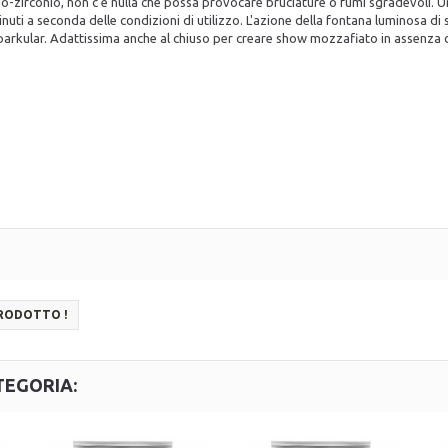
io-zirconio, non c'è nulla che possa provocare bruciature o fumi sgradevoli. Un
uti a seconda delle condizioni di utilizzo. L'azione della fontana luminosa di sc
rkular. Adattissima anche al chiuso per creare show mozzafiato in assenza di 
PRODOTTO !
TEGORIA: