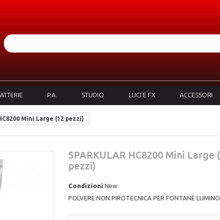
ATTERIE
P.A.
STUDIO
LUCI E FX
ACCESSORI
8200 Mini Large (12 pezzi)
SPARKULAR HC8200 Mini Large 
pezzi)
Condizioni
New
POLVERE NON PIROTECNICA PER FONTANE LUMIN