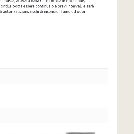
a busta, attivata dalla Card fornita in dotazione,
intille potrà essere continua o a brevi intervalli e sarà
autorizzazioni, rischi di incendio , fumo ed odori.