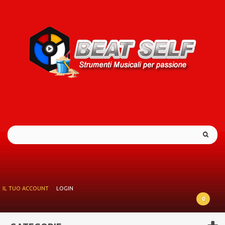
IL TUO ACCOUNT
LOGIN
0