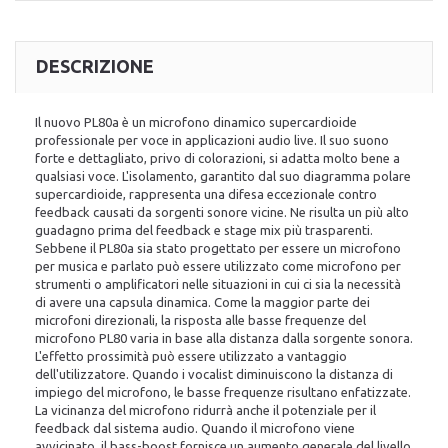
DESCRIZIONE
Il nuovo PL80a è un microfono dinamico supercardioide
professionale per voce in applicazioni audio live. Il suo suono
forte e dettagliato, privo di colorazioni, si adatta molto bene a
qualsiasi voce. L'isolamento, garantito dal suo diagramma polare
supercardioide, rappresenta una difesa eccezionale contro
feedback causati da sorgenti sonore vicine. Ne risulta un più alto
guadagno prima del feedback e stage mix più trasparenti.
Sebbene il PL80a sia stato progettato per essere un microfono
per musica e parlato può essere utilizzato come microfono per
strumenti o amplificatori nelle situazioni in cui ci sia la necessità
di avere una capsula dinamica. Come la maggior parte dei
microfoni direzionali, la risposta alle basse frequenze del
microfono PL80 varia in base alla distanza dalla sorgente sonora.
L'effetto prossimità può essere utilizzato a vantaggio
dell'utilizzatore. Quando i vocalist diminuiscono la distanza di
impiego del microfono, le basse frequenze risultano enfatizzate.
La vicinanza del microfono ridurrà anche il potenziale per il
feedback dal sistema audio. Quando il microfono viene
avvicinato, il bass-boost fornisce un aumento generale del livello