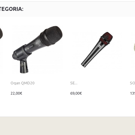
TEGORIA:
Oqan QMD20
SE...
SO
22,00€
69,00€
13