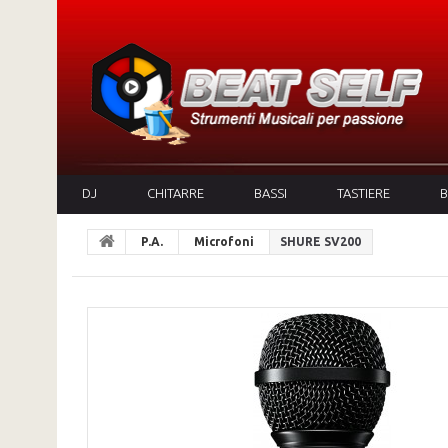
DJ
CHITARRE
BASSI
TASTIERE
B
P.A.
Microfoni
SHURE SV200