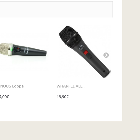
NUUS Loopa
WHARFEDALE...
SE...
9,00€
19,90€
98,00€