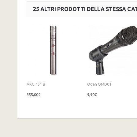
25 ALTRI PRODOTTI DELLA STESSA CA
AKG 451 B
Oqan QMD01
355,00€
9,90€