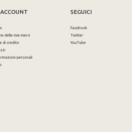
O ACCOUNT
SEGUICI
ni
Facebook
ne delle mie merci
Twitter
e di credito
YouTube
izzi
ormazioni personali
i