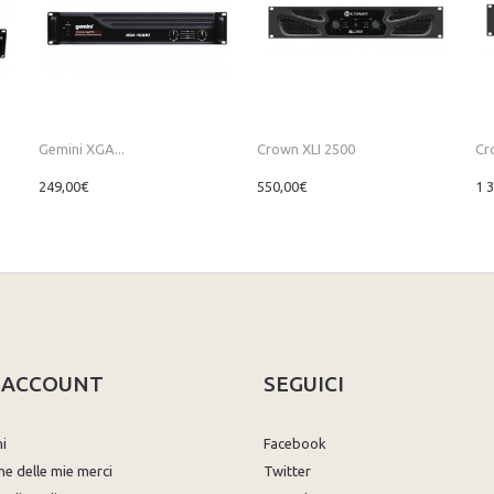
Gemini XGA...
Crown XLI 2500
Cr
249,00€
550,00€
1 
O ACCOUNT
SEGUICI
ni
Facebook
ne delle mie merci
Twitter