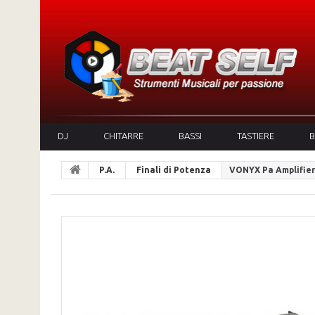
DJ
CHITARRE
BASSI
TASTIERE
B
P.A.
Finali di Potenza
VONYX Pa Amplifier