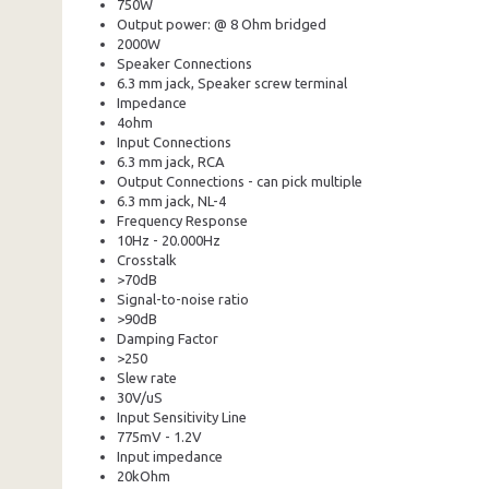
750W
Output power: @ 8 Ohm bridged
2000W
Speaker Connections
6.3 mm jack, Speaker screw terminal
Impedance
4ohm
Input Connections
6.3 mm jack, RCA
Output Connections - can pick multiple
6.3 mm jack, NL-4
Frequency Response
10Hz - 20.000Hz
Crosstalk
>70dB
Signal-to-noise ratio
>90dB
Damping Factor
>250
Slew rate
30V/uS
Input Sensitivity Line
775mV - 1.2V
Input impedance
20kOhm