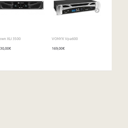
own XLI 3500
VONYX Vpa600
VONYX Pa..
330,00€
169,00€
169,00€