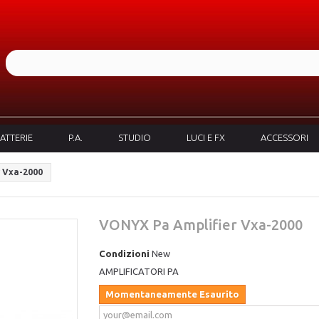
ATTERIE
P.A.
STUDIO
LUCI E FX
ACCESSORI
 Vxa-2000
VONYX Pa Amplifier Vxa-2000
Condizioni
New
AMPLIFICATORI PA
Momentaneamente Esaurito