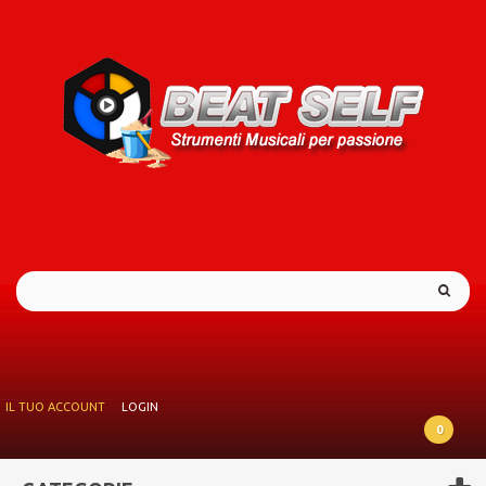
IL TUO ACCOUNT
LOGIN
0