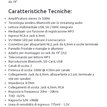
da 19".
Caratteristiche Tecniche:
Amplificatore stereo 2x 500W
Tecnologia wireless Bluetooth per lo streaming audio
Lettore multimediale USB, SD / MMC integrato
Mediaplayer con funzione di registrazione MP3
Ingressi RCA e Jack 6.3mm
VU Meter LED per indicare il sovraccarico
Connettori per altoparlanti NL2, jack da 6,3mm e uscite terminale
Pannello frontale e maniglie in alluminio
Adatto per montaggio su rack da 19" (2U)
Telecomando per lettore MP3
Riproduzione Bluetooth, SD-Card, USB
Canali di uscita: 2
Potenza di uscita: 500W @ 4 Ohm per canale
Collegamenti: Jack da 6,3mm, altoparlante a 2 pin, terminale a
vite per speaker
Impedenza: 8 Ohm
Collegamenti di uscita: Jack 6,3mm, RCA
Risposta in frequenza: 20Hz - 20kHz
THD: <0,5%
Rapporto S/N: >98dB
Linea di sensibilità di ingresso: 775mV - 1,2V