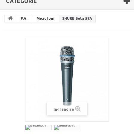
CATEGORIE
P.A.
Microfoni
SHURE Beta 57A
Ingrandire