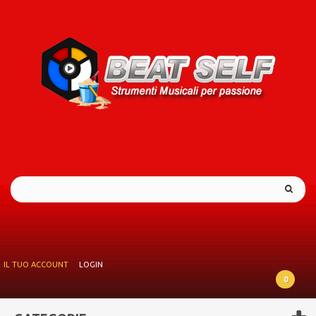
IL TUO ACCOUNT
LOGIN
0