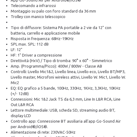
App Go-Sound Air per Android®/iOS®
Telecomando a infrarossi
Montaggio su palo con foro standard da 36 mm
Trolley con manico telescopico
Tipo di diffusore: Sistema PA portatile a 2 vie da 12" con
batteria, carrello e applicazione mobile
Risposta in frequenza: 68Hz-19KHz
SPL max. SPL: 112 dB
LF: 12"
HF: 1" Driver a compressione
Direttività (HxV) / Tipo di tromba: 90° x 60° - Simmetrico
Amp. (Programma/Picco): 400W / 800W - Classe AB
Controlli: Livello Mic1&2, Livello linea, Livello eco, Livello BT/MP3,
Livello master, Microfoni wireless attivi, Livello W. Mic1, Livello W.
Mic2
EQ: EQ grafico a 5 bande, 100Hz, 330Hz, 1KHz, 3,3KHz, 10KHz
(+/- 12dB)
Connessioni: Mic 1&2 Jack TS da 6,3 mm, Line In L&R RCA, Line
Out L&R RCA
Lettore multimediale: USB, scheda SD, streaming audio BT,
display LCD
Controllo app: Connessione BT ausiliaria all'app Go-Sound Air
per Android®/iOS®.
Alimentazione di rete: 230VAC-50Hz