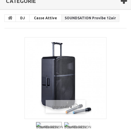
CATEGORIE
DJ
Casse Attive
SOUNDSATION Provibe 12air
Ingrandire