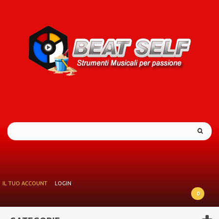
IL TUO ACCOUNT
LOGIN
0