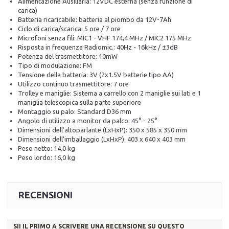
Alimentazione Ausiliaria: 12VDC esterna (senza funzione di
carica)
Batteria ricaricabile: batteria al piombo da 12V-7Ah
Ciclo di carica/scarica: 5 ore / 7 ore
Microfoni senza fili: MIC1 - VHF 174,4 MHz / MIC2 175 MHz
Risposta in frequenza Radiomic.: 40Hz - 16kHz / ±3dB
Potenza del trasmettitore: 10mW
Tipo di modulazione: FM
Tensione della batteria: 3V (2x1.5V batterie tipo AA)
Utilizzo continuo trasmettitore: 7 ore
Trolley e maniglie: Sistema a carrello con 2 maniglie sui lati e 1
maniglia telescopica sulla parte superiore
Montaggio su palo: Standard D36 mm
Angolo di utilizzo a monitor da palco: 45° - 25°
Dimensioni dell'altoparlante (LxHxP): 350 x 585 x 350 mm
Dimensioni dell'imballaggio (LxHxP): 403 x 640 x 403 mm
Peso netto: 14,0 kg
Peso lordo: 16,0 kg
RECENSIONI
SII IL PRIMO A SCRIVERE UNA RECENSIONE SU QUESTO