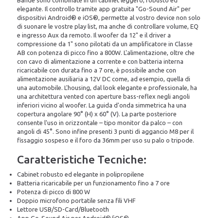
Bande sono combinate in un cabinet leggero, robusto ed
elegante. Il controllo tramite app gratuita "Go-Sound Air" per
dispositivi Android® e iOS®, permette al vostro device non solo
di suonare le vostre play list, ma anche di controllare volume, EQ
e ingresso Aux da remoto. Il woofer da 12" e il driver a
compressione da 1" sono pilotati da un amplificatore in Classe
AB con potenza di picco fino a 800W. L'alimentazione, oltre che
con cavo di alimentazione a corrente e con batteria interna
ricaricabile con durata fino a 7 ore, è possibile anche con
alimentazione ausiliaria a 12V DC come, ad esempio, quella di
una automobile. L'housing, dal look elegante e professionale, ha
una architettura vented con aperture bass-reflex negli angoli
inferiori vicino al woofer. La guida d'onda simmetrica ha una
copertura angolare 90° (H) x 60° (V). La parte posteriore
consente l'uso in orizzontale – tipo monitor da palco – con
angoli di 45°. Sono infine presenti 3 punti di aggancio M8 per il
fissaggio sospeso e il foro da 36mm per uso su palo o tripode.
Caratteristiche Tecniche:
Cabinet robusto ed elegante in polipropilene
Batteria ricaricabile per un funzionamento fino a 7 ore
Potenza di picco di 800 W
Doppio microfono portatile senza fili VHF
Lettore USB/SD-Card/Bluetooth