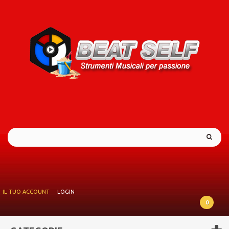
IL TUO ACCOUNT
LOGIN
0