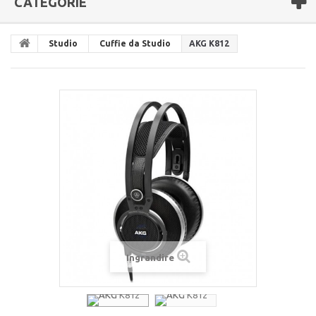
CATEGORIE
Studio
Cuffie da Studio
AKG K812
Ingrandire