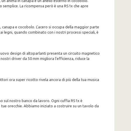
, un'anima in canapa e un anello esterno in cocobolo.
pito semplice. La ricompensa però è una RS1x che apre
ro, canapa e cocobolo. L'acero si occupa della maggior parte
ai legni, quando combinato con i nostri processi speciali, è
nuovo design di altoparlanti presenta un circuito magnetico
ostri driver da 50 mm migliora l'efficienza, riduce la
uttori ora super ricotto rivela ancora di più della tua musica
rmo sul nostro banco da lavoro. Ogni cuffia RS1x è
 tue orecchie. Abbiamo iniziato a costruire su un tavolo da