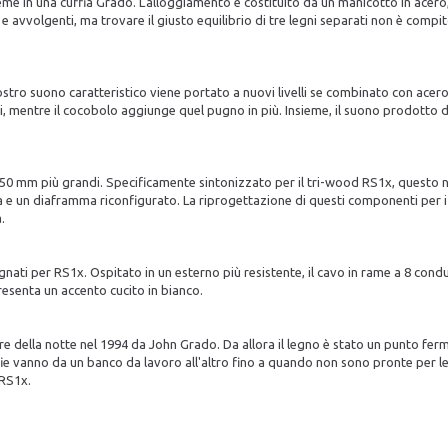
ieme in una cuffia Grado. L'alloggiamento è costituito da un manicotto in acero
 e avvolgenti, ma trovare il giusto equilibrio di tre legni separati non è com
nostro suono caratteristico viene portato a nuovi livelli se combinato con ace
ori, mentre il cocobolo aggiunge quel pugno in più. Insieme, il suono prodotto d
da 50 mm più grandi. Specificamente sintonizzato per il tri-wood RS1x, questo 
e un diaframma riconfigurato. La riprogettazione di questi componenti per i n
.
isegnati per RS1x. Ospitato in un esterno più resistente, il cavo in rame a 8 cond
resenta un accento cucito in bianco.
ore della notte nel 1994 da John Grado. Da allora il legno è stato un punto fe
ie vanno da un banco da lavoro all'altro fino a quando non sono pronte per le
 RS1x.