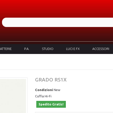
ATTERIE
P.A.
STUDIO
LUCI E FX
ACCESSORI
GRADO RS1X
Condizioni
New
Cuffia Hi-Fi
Spedito Gratis!