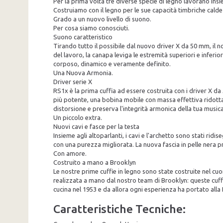
Per la prima volta tre diverse specie di legno lavorano ins
Costruiamo con il legno per le sue capacità timbriche calde
Grado a un nuovo livello di suono.
Per cosa siamo conosciuti.
Suono caratteristico
Tirando tutto il possibile dal nuovo driver X da 50 mm, il 
del lavoro, la canapa leviga le estremità superiori e inferi
corposo, dinamico e veramente definito.
Una Nuova Armonia.
Driver serie X
RS1x è la prima cuffia ad essere costruita con i driver X 
più potente, una bobina mobile con massa effettiva ridotta 
distorsione e preserva l'integrità armonica della tua musica
Un piccolo extra.
Nuovi cavi e fasce per la testa
Insieme agli altoparlanti, i cavi e l'archetto sono stati rid
con una purezza migliorata. La nuova fascia in pelle nera p
Con amore.
Costruito a mano a Brooklyn
Le nostre prime cuffie in legno sono state costruite nel cu
realizzata a mano dal nostro team di Brooklyn: queste cuff
cucina nel 1953 e da allora ogni esperienza ha portato alla
Caratteristiche Tecniche: