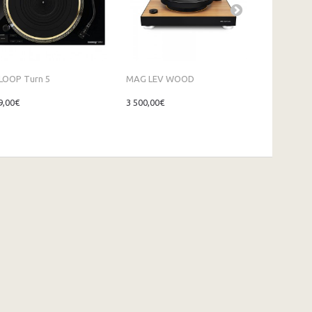
LOOP Turn 5
MAG LEV WOOD
MAG LEV...
9,00€
3 500,00€
3 000,00€