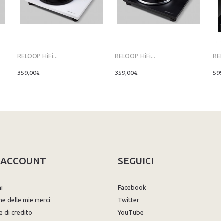
RELOOP HiFi...
RELOOP HiFi...
RE
359,00€
359,00€
59
O ACCOUNT
SEGUICI
ni
Facebook
ne delle mie merci
Twitter
e di credito
YouTube