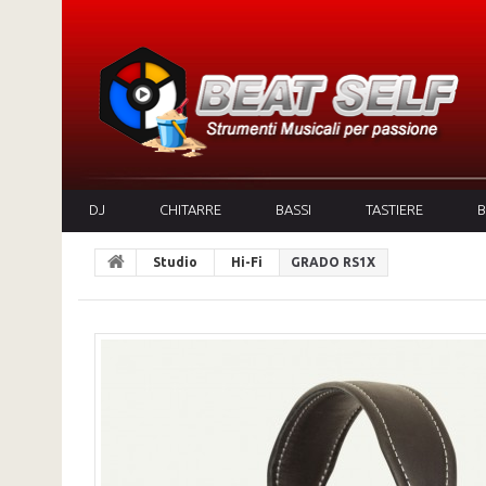
DJ
CHITARRE
BASSI
TASTIERE
B
Studio
Hi-Fi
GRADO RS1X