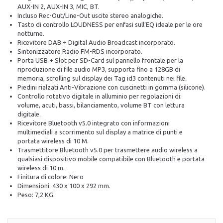
AUX-IN 2, AUX-IN 3, MIC, BT.
Incluso Rec-Out/Line-Out uscite stereo analogiche.
Tasto di controllo LOUDNESS per enfasi sull’EQ ideale per le ore
notturne.
Ricevitore DAB + Digital Audio Broadcast incorporato.
Sintonizzatore Radio FM-RDS incorporato.
Porta USB + Slot per SD-Card sul pannello frontale per la
riproduzione di file audio MP3, supporta fino a 128GB di
memoria, scrolling sul display dei Tag id3 contenuti nei file.
Piedini rialzati Anti-Vibrazione con cuscinetti in gomma (silicone).
Controllo rotativo digitale in alluminio per regolazioni di:
volume, acuti, bassi, bilanciamento, volume BT con lettura
digitale.
Ricevitore Bluetooth v5.0 integrato con informazioni
multimediali a scorrimento sul display a matrice di punti e
portata wireless di 10 M.
Trasmettitore Bluetooth v5.0 per trasmettere audio wireless a
qualsiasi dispositivo mobile compatibile con Bluetooth e portata
wireless di 10 m.
Finitura di colore: Nero
Dimensioni: 430 x 100 x 292 mm.
Peso: 7,2 KG.