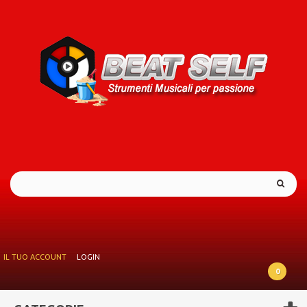
IL TUO ACCOUNT
LOGIN
0