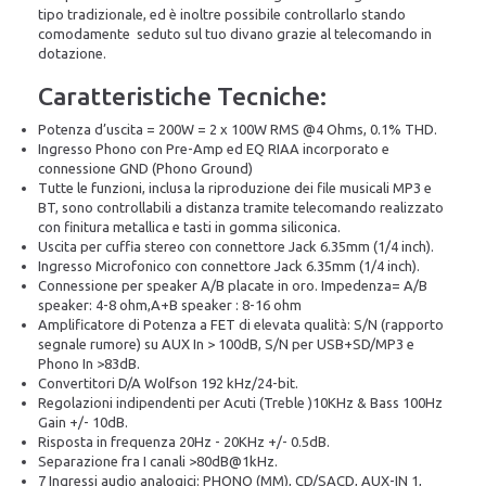
tipo tradizionale, ed è inoltre possibile controllarlo stando
comodamente seduto sul tuo divano grazie al telecomando in
dotazione.
Caratteristiche Tecniche:
Potenza d’uscita = 200W = 2 x 100W RMS @4 Ohms, 0.1% THD.
Ingresso Phono con Pre-Amp ed EQ RIAA incorporato e
connessione GND (Phono Ground)
Tutte le funzioni, inclusa la riproduzione dei file musicali MP3 e
BT, sono controllabili a distanza tramite telecomando realizzato
con finitura metallica e tasti in gomma siliconica.
Uscita per cuffia stereo con connettore Jack 6.35mm (1/4 inch).
Ingresso Microfonico con connettore Jack 6.35mm (1/4 inch).
Connessione per speaker A/B placate in oro. Impedenza= A/B
speaker: 4-8 ohm,A+B speaker : 8-16 ohm
Amplificatore di Potenza a FET di elevata qualità: S/N (rapporto
segnale rumore) su AUX In > 100dB, S/N per USB+SD/MP3 e
Phono In >83dB.
Convertitori D/A Wolfson 192 kHz/24-bit.
Regolazioni indipendenti per Acuti (Treble )10KHz & Bass 100Hz
Gain +/- 10dB.
Risposta in frequenza 20Hz - 20KHz +/- 0.5dB.
Separazione fra I canali >80dB@1kHz.
7 Ingressi audio analogici: PHONO (MM), CD/SACD, AUX-IN 1,