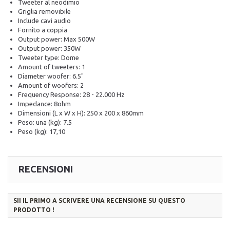
Tweeter al neodimio
Griglia removibile
Include cavi audio
Fornito a coppia
Output power: Max 500W
Output power: 350W
Tweeter type: Dome
Amount of tweeters: 1
Diameter woofer: 6.5"
Amount of woofers: 2
Frequency Response: 28 - 22.000 Hz
Impedance: 8ohm
Dimensioni (L x W x H): 250 x 200 x 860mm
Peso: una (kg): 7.5
Peso (kg): 17,10
RECENSIONI
SII IL PRIMO A SCRIVERE UNA RECENSIONE SU QUESTO
PRODOTTO !