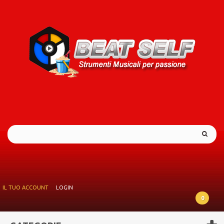
IL TUO ACCOUNT
LOGIN
0