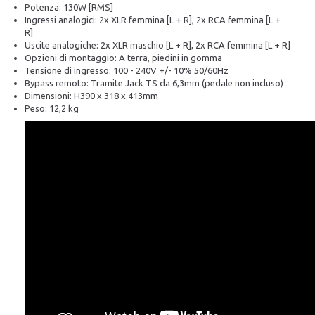
Potenza: 130W [RMS]
Ingressi analogici: 2x XLR femmina [L + R], 2x RCA femmina [L +
R]
Uscite analogiche: 2x XLR maschio [L + R], 2x RCA femmina [L + R]
Opzioni di montaggio: A terra, piedini in gomma
Tensione di ingresso: 100 - 240V +/- 10% 50/60Hz
Bypass remoto: Tramite Jack TS da 6,3mm (pedale non incluso)
Dimensioni: H390 x 318 x 413mm
Peso: 12,2 kg