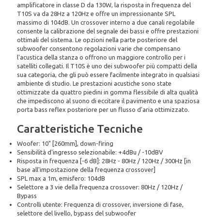
amplificatore in classe D da 130W, la risposta in frequenza del
T10S va da 28Hz a 120Hz e offre un impressionante SPL
massimo di 104dB. Un crossover interno a due canali regolabile
consente la calibrazione del segnale dei bassi e offre prestazioni
ottimali del sistema. Le opzioni nella parte posteriore del
subwoofer consentono regolazioni varie che compensano
l'acustica della stanza o offrono un maggiore controllo per i
satelliti collegati. Il T10S è uno dei subwoofer più compatti della
sua categoria, che gli può essere facilmente integrato in qualsiasi
ambiente di studio. Le prestazioni acustiche sono state
ottimizzate da quattro piedini in gomma flessibile di alta qualità
che impediscono al suono di eccitare il pavimento e una spaziosa
porta bass reflex posteriore per un flusso d'aria ottimizzato.
Caratteristiche Tecniche
Woofer: 10" [260mm], down-firing
Sensibilità d'ingresso selezionabile: +4dBu / -10dBV
Risposta in frequenza [-6 dB]: 28Hz - 80Hz / 120Hz / 300Hz [in
base all'impostazione della frequenza crossover]
SPL max a 1m, emisfero: 104dB
Selettore a 3 vie della frequenza crossover: 80Hz / 120Hz /
Bypass
Controlli utente: Frequenza di crossover, inversione di fase,
selettore del livello, bypass del subwoofer