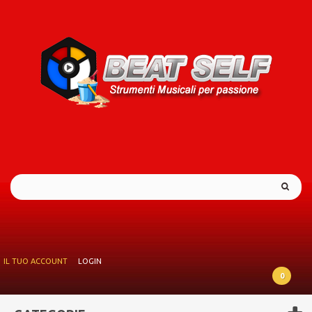
IL TUO ACCOUNT
LOGIN
0