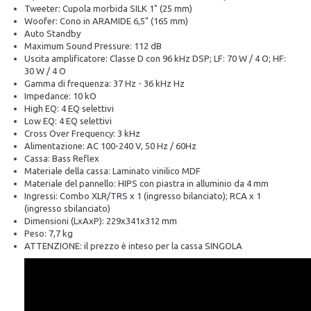
Tweeter: Cupola morbida SILK 1" (25 mm)
Woofer: Cono in ARAMIDE 6,5" (165 mm)
Auto Standby
Maximum Sound Pressure: 112 dB
Uscita amplificatore: Classe D con 96 kHz DSP; LF: 70 W / 4 O; HF:
30 W / 4 O
Gamma di frequenza: 37 Hz - 36 kHz Hz
Impedance: 10 kO
High EQ: 4 EQ selettivi
Low EQ: 4 EQ selettivi
Cross Over Frequency: 3 kHz
Alimentazione: AC 100-240 V, 50 Hz / 60Hz
Cassa: Bass Reflex
Materiale della cassa: Laminato vinilico MDF
Materiale del pannello: HIPS con piastra in alluminio da 4 mm
Ingressi: Combo XLR/TRS x 1 (ingresso bilanciato); RCA x 1
(ingresso sbilanciato)
Dimensioni (LxAxP): 229x341x312 mm
Peso: 7,7 kg
ATTENZIONE: il prezzo è inteso per la cassa SINGOLA