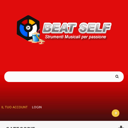
IL TUO ACCOUNT
LOGIN
0