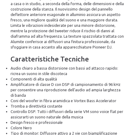
a casa o in studio, a seconda della forma, delle dimensioni e della
costruzione della stanza.
Il nuovissimo design del pannello
deflettore anteriore esagonale in alluminio assicura un aspetto
fresco, una migliore qualità del suono e una maggiore durata.
Limita le vibrazioni indesiderate per una minore distorsione,
mentre la protezione del tweeter riduce il rischio di danni al
diaframma ad alta frequenza. La texture spazzolata trattata con
Alumite conferisce ai diffusori una finitura professionale, da
sfoggiare in casa accanto alla apparecchiature Pioneer DJ.
Caratteristiche Tecniche
Audio chiaro a bassa distorsione con bassi ad attacco rapido:
ricrea un suono in stile discoteca
Componenti di alta qualità
Amplificatore di classe D con DSP di campionamento di 96 kHz
per consentire una riproduzione dell’audio ad ampia larghezza
di banda
Coni del woofer in fibra aramidica e Vortex Bass Accelerator
Tromba a direttività costante
Controllo DSP. Tutti i diffusori della serie VM sono voice flat per
assicurarti un suono naturale della musica
Design fresco e professionale
Colore Nero
Tipo di monitor: Diffusore attivo a 2 vie con biamplificazione