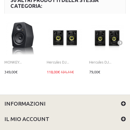
30 ALTRI PRODOTTI DELLA STESSA
CATEGORIA:
MONKEY...
Hercules DJ...
Hercules DJ...
349,00€
118,00€
131,11€
79,00€
INFORMAZIONI
IL MIO ACCOUNT