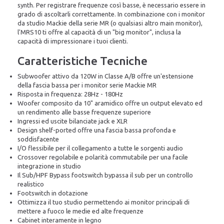
synth. Per registrare frequenze così basse, è necessario essere in
grado di ascoltarli correttamente. In combinazione con i monitor
da studio Mackie della serie MR (o qualsiasi altro main monitor),
l'MRS10 ti offre al capacità di un "big monitor", inclusa la
capacità di impressionare i tuoi clienti.
Caratteristiche Tecniche
Subwoofer attivo da 120W in Classe A/B offre un'estensione
della fascia bassa per i monitor serie Mackie MR
Risposta in frequenza: 28Hz - 180Hz
Woofer composito da 10" aramidico offre un output elevato ed
un rendimento alle basse frequenze superiore
Ingressi ed uscite bilanciate jack e XLR
Design shelf-ported offre una fascia bassa profonda e
soddisfacente
I/O flessibile per il collegamento a tutte le sorgenti audio
Crossover regolabile e polarità commutabile per una facile
integrazione in studio
Il Sub/HPF Bypass footswitch bypassa il sub per un controllo
realistico
Footswitch in dotazione
Ottimizza il tuo studio permettendo ai monitor principali di
mettere a fuoco le medie ed alte frequenze
Cabinet interamente in legno