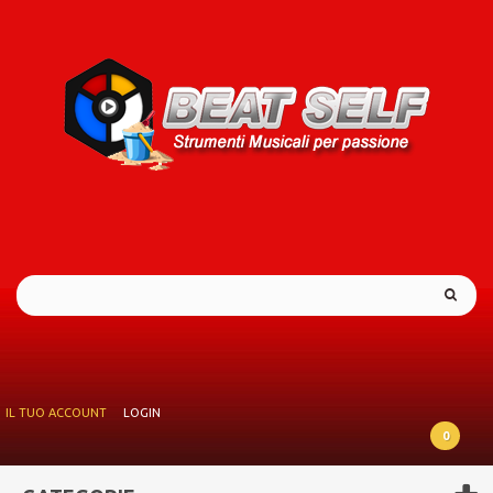
IL TUO ACCOUNT
LOGIN
0