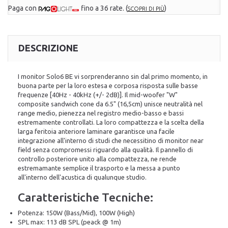
Paga con
fino a 36 rate.
(
)
SCOPRI DI PIÙ
DESCRIZIONE
I monitor Solo6 BE vi sorprenderanno sin dal primo momento, in
buona parte per la loro estesa e corposa risposta sulle basse
frequenze [40Hz - 40kHz (+/- 2dB)]. Il mid-woofer "W"
composite sandwich cone da 6.5" (16,5cm) unisce neutralità nel
range medio, pienezza nel registro medio-basso e bassi
estremamente controllati. La loro compattezza e la scelta della
larga feritoia anteriore laminare garantisce una facile
integrazione all'interno di studi che necessitino di monitor near
field senza compromessi riguardo alla qualità. Il pannello di
controllo posteriore unito alla compattezza, ne rende
estremamante semplice il trasporto e la messa a punto
all'interno dell'acustica di qualunque studio.
Caratteristiche Tecniche:
Potenza: 150W (Bass/Mid), 100W (High)
SPL max: 113 dB SPL (peack @ 1m)