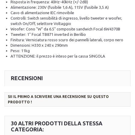
Risposta in frequenza: 40Hz-40kHz (+/-2dB)
Alimentazione: 230V (fusibile 1,6 A), 115V (fusibile 3,5 A)
Cavo di alimentazione IEC rimovibile
Controlli: Switch sensibilità di ingresso, livello tweeter e woofer,
switch On/Off, selettore Voltaggio
Woofer: Cono "W" da 6.5" composite sandwich Focal 6W4370B
Tweeter: 1" Focal TB871 inverted in Berillio
Finitura: Verniciatura rosso scuro dei pannelli laterali, corpo nero
Dimensioni: H330 x 240 x 290mm
Peso: 11kg
ATTENZIONE: il prezzo è inteso per la cassa SINGOLA
RECENSIONI
SII IL PRIMO A SCRIVERE UNA RECENSIONE SU QUESTO
PRODOTTO !
30 ALTRI PRODOTTI DELLA STESSA
CATEGORIA: