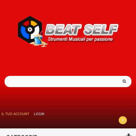
IL TUO ACCOUNT
LOGIN
0