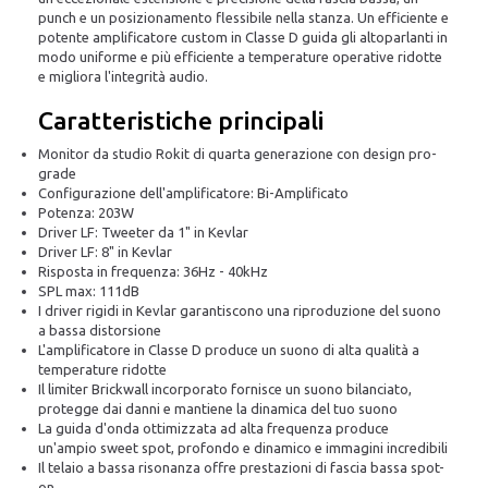
punch e un posizionamento flessibile nella stanza. Un efficiente e
potente amplificatore custom in Classe D guida gli altoparlanti in
modo uniforme e più efficiente a temperature operative ridotte
e migliora l'integrità audio.
Caratteristiche principali
Monitor da studio Rokit di quarta generazione con design pro-
grade
Configurazione dell'amplificatore: Bi-Amplificato
Potenza: 203W
Driver LF: Tweeter da 1" in Kevlar
Driver LF: 8" in Kevlar
Risposta in frequenza: 36Hz - 40kHz
SPL max: 111dB
I driver rigidi in Kevlar garantiscono una riproduzione del suono
a bassa distorsione
L'amplificatore in Classe D produce un suono di alta qualità a
temperature ridotte
Il limiter Brickwall incorporato fornisce un suono bilanciato,
protegge dai danni e mantiene la dinamica del tuo suono
La guida d'onda ottimizzata ad alta frequenza produce
un'ampio sweet spot, profondo e dinamico e immagini incredibili
Il telaio a bassa risonanza offre prestazioni di fascia bassa spot-
on