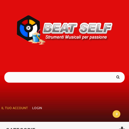
IL TUO ACCOUNT
LOGIN
0