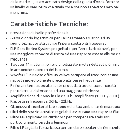
delle medie. Questo accurato design della guida d'onda fornisce
un livello di sensibilità che rivela cose che non sapevi fossero nel
mix prima.
Caratteristiche Tecniche:
Prestazioni di livello professionale
Guida d'onda logaritmica per L'allineamento acustico ed un
suono bilanciato attraverso l'intero spettro di frequenza
ELP Bass Reflex System progettato per "zero-turbolenze", per
una maggiore capacità di uscita ed una risposta estesa alle basse
frequenze
Tweeter 1" in alluminio nero anodizzato rivela i dettagli più fini e
le armoniche superiori del tuo mix
Woofer 8" in Kevlar offre un veloce recupero ai transitori er una
risposta incredibilmente preciso alle basse frequenze
Rinforzi interni appositamente progettati aggiungono rigidità
per ridurre la distorsione ed una maggiore nitidezza
Amplificazione di 160W in Classe D bi-amplificato (100LF / 60HF)
Risposta in frequenza: 36Hz - 22kHz
Ottimizza il monitor al tuo suono ed al tuo ambiente di mixaggio
Filtri dello spazio acustico regolabili assicurano una risposta flat
Filtro HF applicano un cut/boost per compensare ambianti
particolarmente opachi o luminosi
Filtro LF taglia la fascia bassa per simulare speaker di riferimento