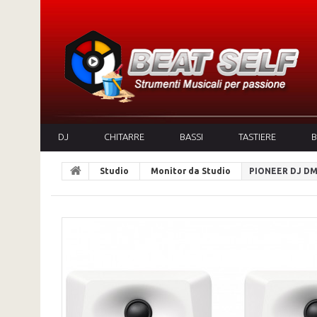
DJ
CHITARRE
BASSI
TASTIERE
B
Studio
Monitor da Studio
PIONEER DJ DM