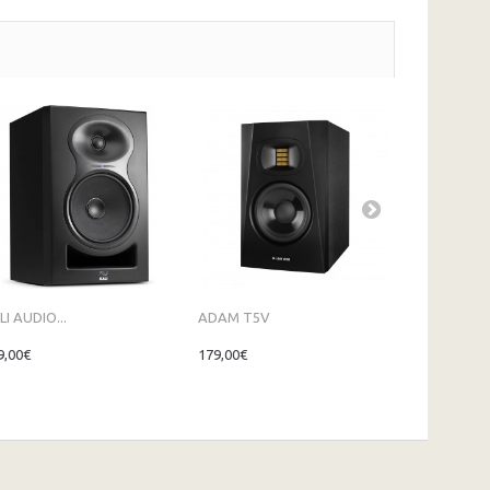
LI AUDIO...
ADAM T5V
ADAM T7V
9,00€
179,00€
199,00€