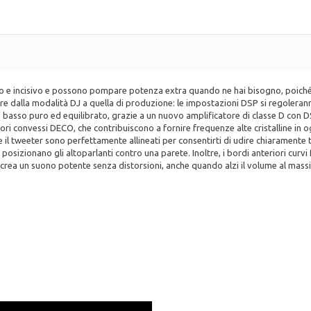
o e incisivo e possono pompare potenza extra quando ne hai bisogno, poiché o
sare dalla modalità DJ a quella di produzione: le impostazioni DSP si regoler
basso puro ed equilibrato, grazie a un nuovo amplificatore di classe D con
ori convessi DECO, che contribuiscono a fornire frequenze alte cristalline in 
e il tweeter sono perfettamente allineati per consentirti di udire chiaramente 
 si posizionano gli altoparlanti contro una parete. Inoltre, i bordi anteriori cur
4" crea un suono potente senza distorsioni, anche quando alzi il volume al mass