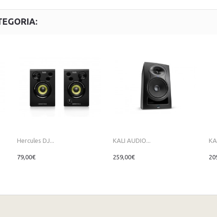
TEGORIA:
Hercules DJ...
KALI AUDIO...
KA
79,00€
259,00€
20