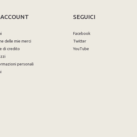
O ACCOUNT
SEGUICI
ni
Facebook
ne delle mie merci
Twitter
e di credito
YouTube
izzi
ormazioni personali
i