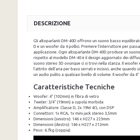
DESCRIZIONE
Gli altoparlanti DM-40D offrono un suono basso equilibrat
D e un woofer da 4 pollici. Premere l’interruttore per pas
applicazione. Ogni altoparlante DM-40D produce un suono 
rispetto al modello DM-40 è il design aggiornato dei diffus
suono stereo 3D ovunque ci si trovi nella stanza. Il woofer 
l’attrito dell’aria per bassi serrati e incisivi, anche quando
un audio pulito a qualsiasi livello di volume. Il woofer da 
Caratteristiche Tecniche
Woofer: 4" (102mm) in fibra di vetro
Tweter: 3/4" (19mm) a cupola morbida
Amplificatore: Classe D, 2x 19W 4Ω, con DSP
Connettori: 1x RCA, 1x mini jack stereo 3,5mm
Dimensioni (sinistro): 146 x H227 x 223mm
Dimensioni (destro): 146 x H227 x 212mm
Peso: 4,7kg (coppia)