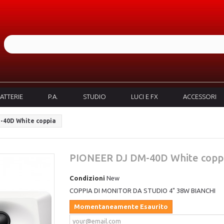
ATTERIE
P.A.
STUDIO
LUCI E FX
ACCESSORI
-40D White coppia
PIONEER DJ DM-40D White copp
Condizioni
New
COPPIA DI MONITOR DA STUDIO 4" 38W BIANCHI
Momentaneamente Esaurito