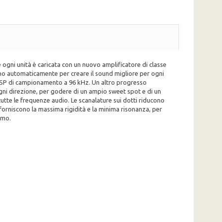
gni unità è caricata con un nuovo amplificatore di classe
anno automaticamente per creare il sound migliore per ogni
 DSP di campionamento a 96 kHz. Un altro progresso
ogni direzione, per godere di un ampio sweet spot e di un
tutte le frequenze audio. Le scanalature sui dotti riducono
vi forniscono la massima rigidità e la minima risonanza, per
imo.