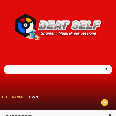
IL TUO ACCOUNT
LOGIN
0