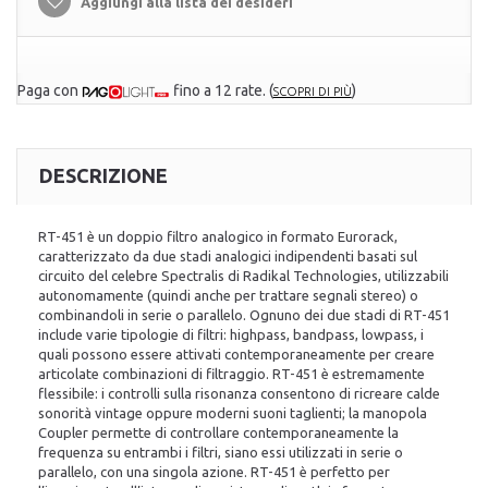
Aggiungi alla lista dei desideri
Paga con
fino a 12 rate.
(
)
SCOPRI DI PIÙ
DESCRIZIONE
RT-451 è un doppio filtro analogico in formato Eurorack,
caratterizzato da due stadi analogici indipendenti basati sul
circuito del celebre Spectralis di Radikal Technologies, utilizzabili
autonomamente (quindi anche per trattare segnali stereo) o
combinandoli in serie o parallelo. Ognuno dei due stadi di RT-451
include varie tipologie di filtri: highpass, bandpass, lowpass, i
quali possono essere attivati contemporaneamente per creare
articolate combinazioni di filtraggio. RT-451 è estremamente
flessibile: i controlli sulla risonanza consentono di ricreare calde
sonorità vintage oppure moderni suoni taglienti; la manopola
Coupler permette di controllare contemporaneamente la
frequenza su entrambi i filtri, siano essi utilizzati in serie o
parallelo, con una singola azione. RT-451 è perfetto per