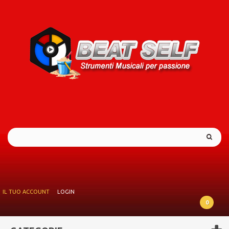
IL TUO ACCOUNT
LOGIN
0