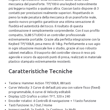
meccanica del pianoforte. TP/100 è una keybed notevolmente
più leggera rispetto a qualsiasi altra. Ciascun tasto dispone di 3
contatti per prestazioni realmente superiori. Rispettando in
pieno la reale pesatura della meccanica di un pianoforte reale,
questo nuovo progetto garantisce una ottima sensazione di
fluidità ed autenticità del tocco. Il risultato di questa
combinazione è semplicemente sorprendente. Con il suo profilo
compatto, SL88 STUDIO è un controller professionale
estremamente portatile. Grazie alla perfetta integrazione con la
Keybed TP/100LR, pesa meno di 14kg. Perfettamente a suo agio
in ogni situazione musicale live o studio, grazie al suo robusto
cabinet metallico. Il trasporto del controller stesso è reso più
agevole e sicuro da appositi punti di presa, realizzati in materiale
plastico stampato estremamente resistenti.
Caratteristiche Tecniche
Tastiera: Hammer Action TP/100LR, 88 tasti
Curve Velocity: 3 Curve di default più una con valore fisso (fixed)
programmabile, 6 curve di Velocity editabili
Display: LCD Grafico a colori TFT, 320 x 240
Encoder rotativi: 4 Controlli di navigazione + 1 tasto funzione
Tasti funzione: In / Out / Home
Ingressi pedali: 2x Switch, 1x Continuo, 1x Multi