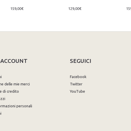
159,00€
129,00€
15
O ACCOUNT
SEGUICI
ni
Facebook
ne delle mie merci
Twitter
e di credito
YouTube
izzi
ormazioni personali
i