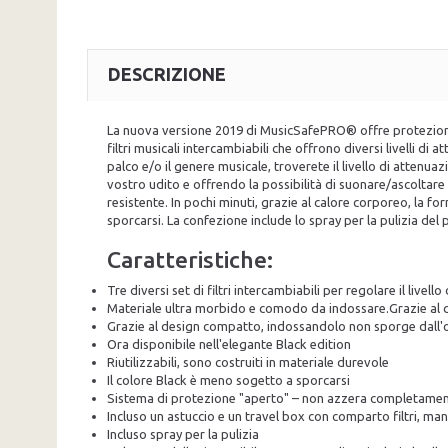
DESCRIZIONE
La nuova versione 2019 di MusicSafePRO® offre protezione 
filtri musicali intercambiabili che offrono diversi livelli 
palco e/o il genere musicale, troverete il livello di attenu
vostro udito e offrendo la possibilità di suonare/ascoltare l
resistente. In pochi minuti, grazie al calore corporeo, la 
sporcarsi. La confezione include lo spray per la pulizia del
Caratteristiche:
Tre diversi set di filtri intercambiabili per regolare il livel
Materiale ultra morbido e comodo da indossare.Grazie al ca
Grazie al design compatto, indossandolo non sporge dall'or
Ora disponibile nell'elegante Black edition
Riutilizzabili, sono costruiti in materiale durevole
Il colore Black è meno sogetto a sporcarsi
Sistema di protezione "aperto" – non azzera completamente
Incluso un astuccio e un travel box con comparto filtri, mant
Incluso spray per la pulizia