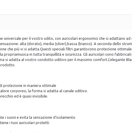
universale per il vostro udito, con auricolari ergonomici che si adattano ad
di attenuazione: alta (dorato), media (silver),bassa (bianco). A seconda dello s
azione che più vi si adatta.Questi speciali filtri garantiscono protezione otti
a propriamusica in tutta tranquillità e sicurezza. Gli auricolari sono fabbricat
forma si adatta al vostro condotto uditivo per il massimo comfort.L'elegante B
 prodotto.
lo di protezione in maniera ottimale
lore corporeo, la forma si adatta al canale uditivo.
ecchio ed è quasi invisibile.
 i suoni e evita la sensazione d'isolamento
iene i tuoi auricolari protetti