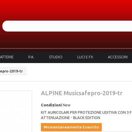
ATTERIE
P.A.
STUDIO
LUCI E FX
ACCESSORI
epro-2019-tr
ALPINE Musicsafepro-2019-tr
Condizioni
New
KIT AURICOLARI PER PROTEZIONE UDITIVA CON 3 F
ATTENUAZIONE - BLACK EDITION
Momentaneamente Esaurito