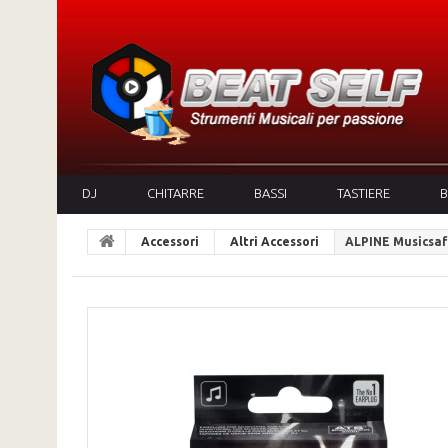
DJ
CHITARRE
BASSI
TASTIERE
B
Accessori
Altri Accessori
ALPINE Musicsaf