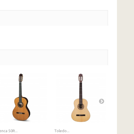
enca 50R...
Toledo...
Toledo TC