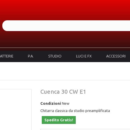
ATTERIE
P.A.
STUDIO
LUCI E FX
ACCESSORI
Cuenca 30 CW E1
Condizioni
New
Chitarra classica da studio preamplificata
Spedito Gratis!