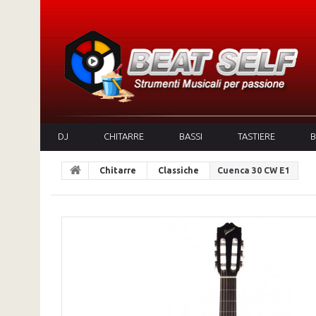
DJ
CHITARRE
BASSI
TASTIERE
B
Chitarre
Classiche
Cuenca 30 CW E1