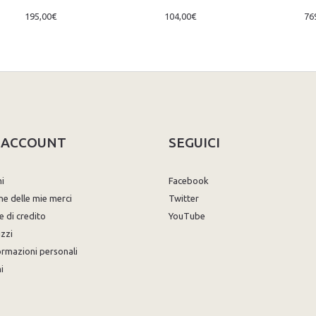
195,00€
104,00€
76
O ACCOUNT
SEGUICI
ni
Facebook
ne delle mie merci
Twitter
e di credito
YouTube
izzi
ormazioni personali
i