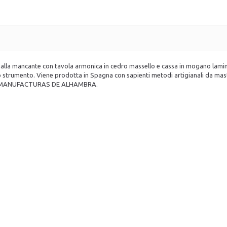
 spalla mancante con tavola armonica in cedro massello e cassa in mogano lami
 strumento. Viene prodotta in Spagna con sapienti metodi artigianali da mastri
uttore MANUFACTURAS DE ALHAMBRA.