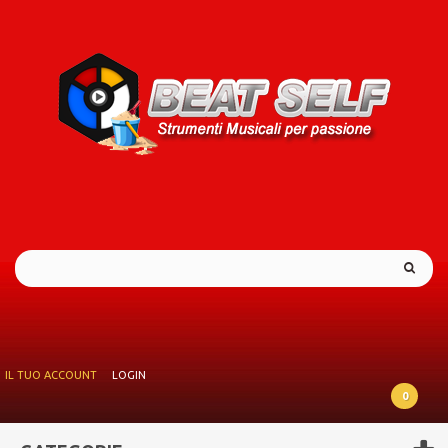
IL TUO ACCOUNT
LOGIN
0