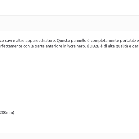
o cavi e altre apparecchiature. Questo pannello è completamente portatile e f
erfettamente con la parte anteriore in lycra nero. Il DB2B è di alta qualità e ga
H1200mm)