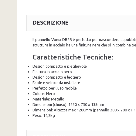
DESCRIZIONE
Il pannello Vonix DB2B è perfetto per nascondere al pubblic
struttura in acciaio ha una finitura nera che si in combina p
Caratteristiche Tecniche:
Design compatto e pieghevole
Finitura in acciaio nero
Design compatto e leggero
Facile e veloce da installare
Perfetto per l'uso mobile
Colore: Nero
Materiale: Metallo
Dimensioni (chiuso): 1230 x 730 x 135mm
Dimensioni: Altezza max 1200mm (pannello 300 x 700 x 
Peso: 14,2kg