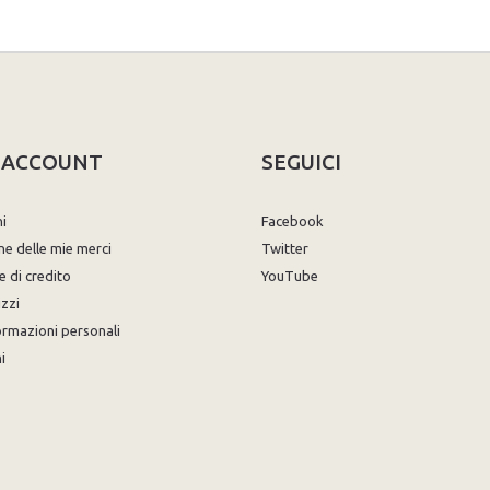
O ACCOUNT
SEGUICI
ni
Facebook
ne delle mie merci
Twitter
e di credito
YouTube
izzi
ormazioni personali
i