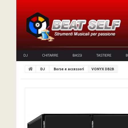
DJ
CHITARRE
BASSI
TASTIERE
B
DJ
Borse e accessori
VONYX DB2B