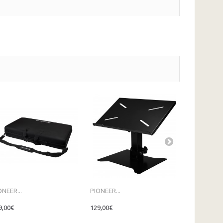
ONEER...
PIONEER...
AlphaTheta.
9,00€
129,00€
139,00€