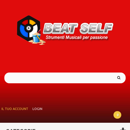
IL TUO ACCOUNT
LOGIN
0