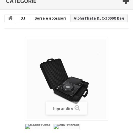
CATEGORIE
DJ
Borse e accessori
AlphaTheta DJC-3000X Bag
Ingrandire