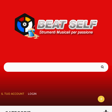
IL TUO ACCOUNT
LOGIN
0