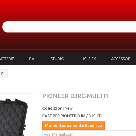
ATTERIE
P.A.
STUDIO
LUCI E FX
ACCESSORI
I1
PIONEER DJRC-MULTI1
Condizioni
New
CASE PER PIONEER DJM / DJS CDJ
Momentaneamente Esaurito