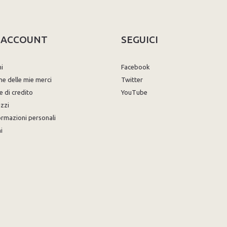
O ACCOUNT
SEGUICI
ni
Facebook
ne delle mie merci
Twitter
e di credito
YouTube
izzi
ormazioni personali
i