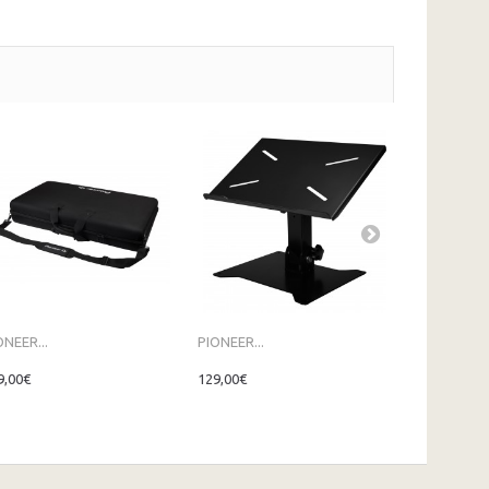
ONEER...
PIONEER...
AlphaTheta.
9,00€
129,00€
139,00€