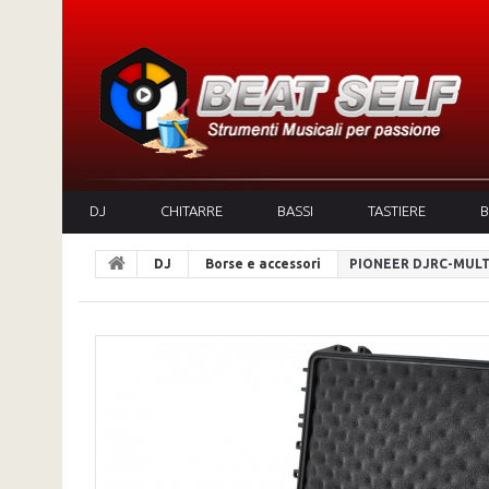
DJ
CHITARRE
BASSI
TASTIERE
B
DJ
Borse e accessori
PIONEER DJRC-MULT