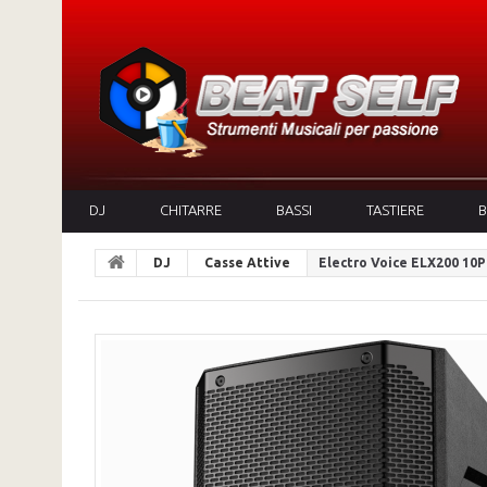
DJ
CHITARRE
BASSI
TASTIERE
B
DJ
Casse Attive
Electro Voice ELX200 10P