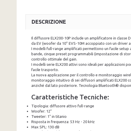
DESCRIZIONE
Il diffusore ELX200-10P include un amplificatore in classe 
da EV (woofer da 10” EVS-10M accoppiato con un driver a 
I modelli full-range amplificati permettono un facile setup
bande, cinque preset programmabili (impostazione di store e 
controllo ottimale del gain.
I modelli serie ELX200 attivi sono ideali per applicazioni po
facile trasporto.
La nuova applicazione per il controllo e monitoraggio wire
monitoraggio intuitivo di sei diffusori amplificati ELX200 c
anziché dal lato posteriore. Tecnologia Bluetooth® disponib
Caratteristiche Tecniche:
Tipologia: diffusore attivo full-range
Woofer: 12"
Tweeter: 1" in titanio
Risposta in frequenza: 53 Hz - 20 kHz
Max SPL: 130 dB