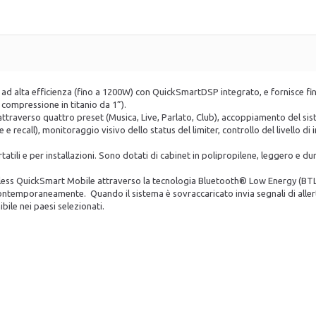
D ad alta efficienza (fino a 1200W) con QuickSmartDSP integrato, e fornisce fi
compressione in titanio da 1”).
 attraverso quattro preset (Musica, Live, Parlato, Club), accoppiamento del s
recall), monitoraggio visivo dello status del limiter, controllo del livello d
rtatili e per installazioni. Sono dotati di cabinet in polipropilene, leggero e 
less QuickSmart Mobile attraverso la tecnologia Bluetooth® Low Energy (BTLE),
ontemporaneamente. Quando il sistema è sovraccaricato invia segnali di allerta
ile nei paesi selezionati.