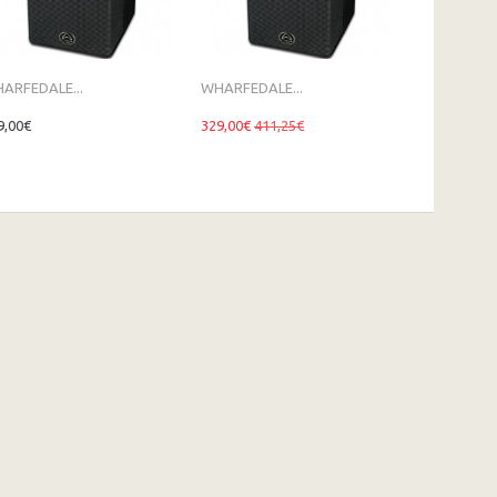
ARFEDALE...
WHARFEDALE...
FBT DJ15A
9,00€
329,00€
411,25€
609,00€