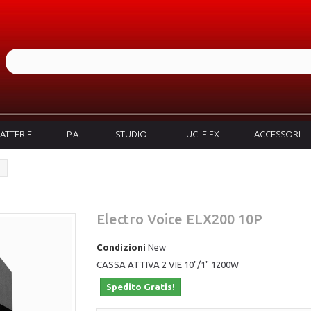
ATTERIE
P.A.
STUDIO
LUCI E FX
ACCESSORI
Electro Voice ELX200 10P
Condizioni
New
CASSA ATTIVA 2 VIE 10"/1" 1200W
Spedito Gratis!