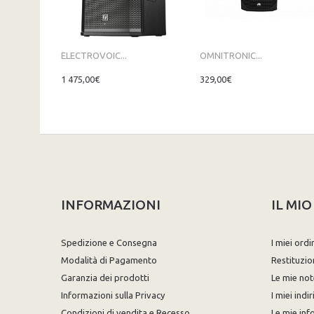
ELECTROVOIC...
OMNITRONIC...
1 475,00€
329,00€
INFORMAZIONI
IL MI
Spedizione e Consegna
I miei ordi
Modalità di Pagamento
Restituzio
Garanzia dei prodotti
Le mie not
Informazioni sulla Privacy
I miei indir
Condizioni di vendita e Recesso
Le mie inf