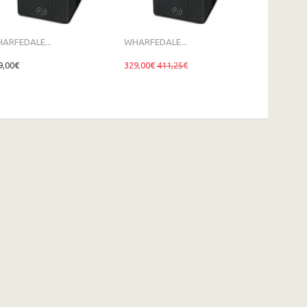
ARFEDALE...
WHARFEDALE...
FBT DJ15A
9,00€
329,00€
411,25€
609,00€