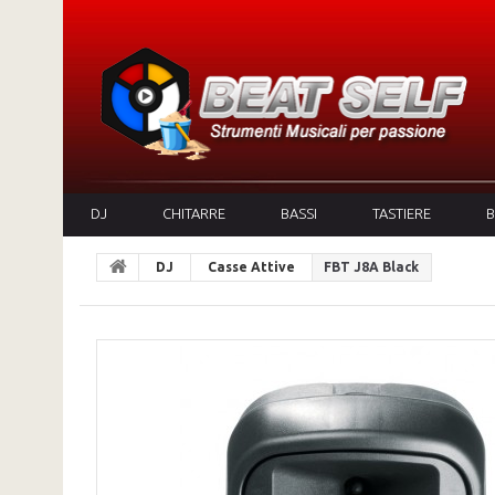
DJ
CHITARRE
BASSI
TASTIERE
B
DJ
Casse Attive
FBT J8A Black