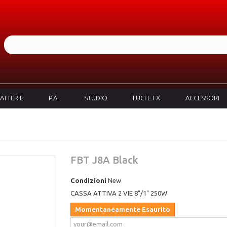
ATTERIE
P.A.
STUDIO
LUCI E FX
ACCESSORI
FBT J8A Black
Condizioni
New
CASSA ATTIVA 2 VIE 8"/1" 250W
Momentaneamente Esaurito