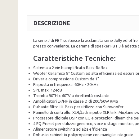
DESCRIZIONE
La serie J di FBT sostuisce la acclamata serie Jolly ed offre 
prezzo conveniente. La gamma di speaker FBT J è adatta per
Caratteristiche Tecniche:
Sistema a 2 vie biamplificato Bass-Reflex
Woofer Ceramico 8" Custom ad alta efficienza ed escursio
Driver a compressione Custom da 1"
Risposta in frequenza: 60Hz - 20kHz
SPL max: 124dB
Tromba 90°H x 60°V a direttività costante
Amplificatori LF/HF in classe D di 200/50W RMS
Pulsante filtro Hi-Pass per utilizzo con Subwoofer
Pannello di controllo: XLR/Jack input e XLR link, Mic/Line swi
Processore digitale DSP con EQ e protezioni dinamiche per 
4 EQ Preset per utilizzo generico, voce o stage monitor, 
Alimentatore switching ad alta efficienza
Robusto cabinet in polipropilene con maniglie integrate