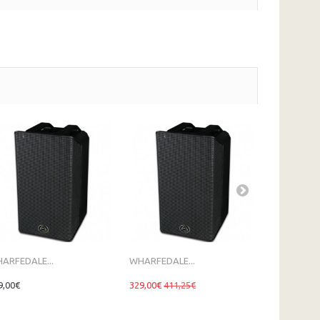
ARFEDALE...
WHARFEDALE...
FBT DJ15A
9,00€
329,00€
411,25€
609,00€