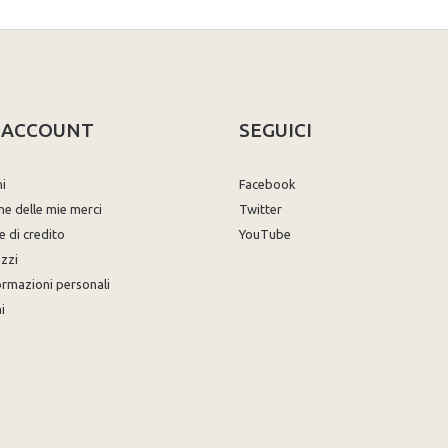
O ACCOUNT
SEGUICI
ni
Facebook
ne delle mie merci
Twitter
e di credito
YouTube
izzi
ormazioni personali
i