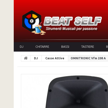
DJ
CHITARRE
BASSI
TASTIERE
B
DJ
Casse Attive
OMNITRONIC Vfm 208 A