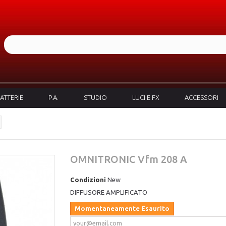
ATTERIE
P.A.
STUDIO
LUCI E FX
ACCESSORI
OMNITRONIC Vfm 208 A
Condizioni
New
DIFFUSORE AMPLIFICATO
Momentaneamente Esaurito