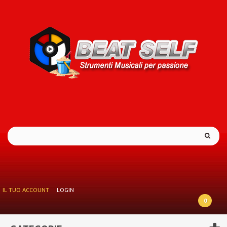
IL TUO ACCOUNT
LOGIN
0