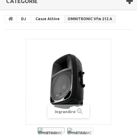
CATEGORIE
DJ
Casse Attive
OMNITRONIC Vfm 212 A
Ingrandire