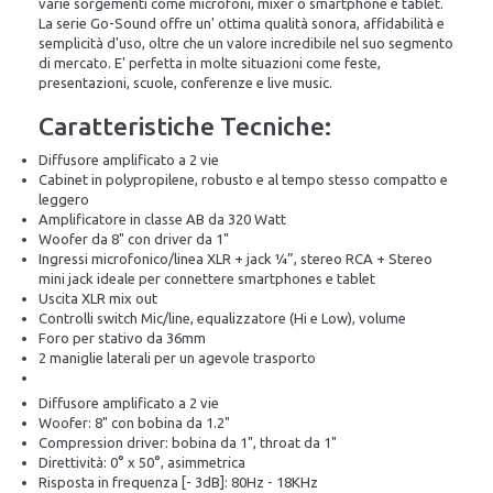
varie sorgementi come microfoni, mixer o smartphone e tablet.
La serie Go-Sound offre un' ottima qualità sonora, affidabilità e
semplicità d'uso, oltre che un valore incredibile nel suo segmento
di mercato. E' perfetta in molte situazioni come feste,
presentazioni, scuole, conferenze e live music.
Caratteristiche Tecniche:
Diffusore amplificato a 2 vie
Cabinet in polypropilene, robusto e al tempo stesso compatto e
leggero
Amplificatore in classe AB da 320 Watt
Woofer da 8" con driver da 1"
Ingressi microfonico/linea XLR + jack ¼”, stereo RCA + Stereo
mini jack ideale per connettere smartphones e tablet
Uscita XLR mix out
Controlli switch Mic/line, equalizzatore (Hi e Low), volume
Foro per stativo da 36mm
2 maniglie laterali per un agevole trasporto
Diffusore amplificato a 2 vie
Woofer: 8" con bobina da 1.2"
Compression driver: bobina da 1", throat da 1"
Direttività: 0° x 50°, asimmetrica
Risposta in frequenza [- 3dB]: 80Hz - 18KHz