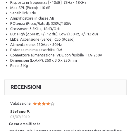
Risposta in frequenza [- 10dB]: 75Hz - 18KHz
Max SPL (Picco): 110 dB
Sensibilità: 1dB
Amplificatore in classe AB
POtenza (Picco/Rated): 320W/160W
Crossover: 3.5KHz, 18dB/Oct.
EQ: High (2.5KHz, +/- 12 dB); Low (150Hz, +/- 12 dB)
LEDs: Accensione (verde), Clip (Rosso)
Alimentazione: 230Vac - 50 Hz
Potenza minima assorbita: 0W
Connettore alimentazione: VDE con fusibile T1A-250V
Dimensioni (LxAxP): 260 x 3 0 x 250 mm
Peso: 5 Kg
RECENSIONI
Valutazione
Stefano P.
03/07/2019
Cassa amplificata
Prodotto vale il prezzo pagato, non si può pretendere miracoli ma