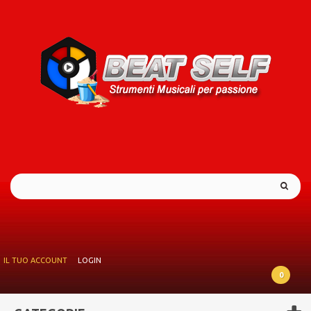
IL TUO ACCOUNT
LOGIN
0