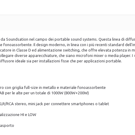
ati da Soundsation nel campo dei portable sound systems. Questa linea di diffus
le fonoassorbente. Il design moderno, in linea con i più recenti standard dell'i
icatore in Classe D ed alimentazione switching, che offre elevata potenza in m
ollegare diverse apparecchiature, che siano microfoni mixer o media player. I 4
fusore ideale sia per installazioni fisse che per applicazioni portable.
ro con griglia full-size in metallo e materiale fonoassorbente
e AB per le alte per un totale di 1000W (800W+200W)
a XLR/RCA stereo, mini jack per connettere smartphones o tablet
ualizzazione HI e LOW
trasporto