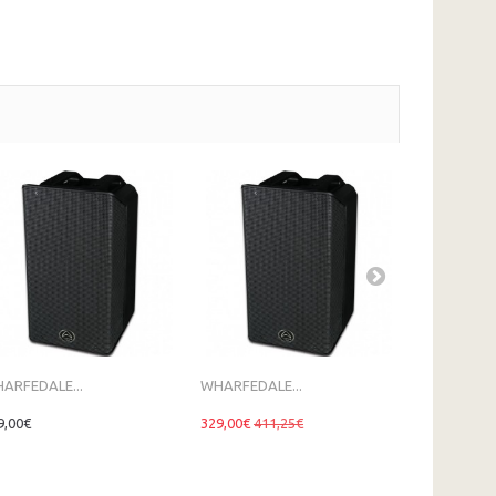
ARFEDALE...
WHARFEDALE...
FBT DJ15A
9,00€
329,00€
411,25€
609,00€