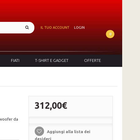
IL TUO ACCOUNT
LOGIN
0
FIATI
T-SHIRT E GADGET
OFFERTE
312,00€
 woofer da
Aggiungi alla lista dei
desideri