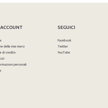
O ACCOUNT
SEGUICI
ni
Facebook
ne delle mie merci
Twitter
e di credito
YouTube
izzi
ormazioni personali
i