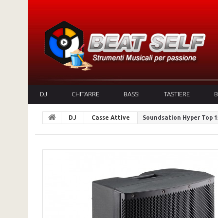
DJ
CHITARRE
BASSI
TASTIERE
B
DJ
Casse Attive
Soundsation Hyper Top 