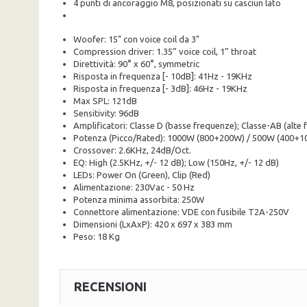
4 punti di ancoraggio M8, posizionati su casciun lato
Woofer: 15" con voice coil da 3"
Compression driver: 1.35” voice coil, 1” throat
Direttività: 90° x 60°, symmetric
Risposta in frequenza [- 10dB]: 41Hz - 19KHz
Risposta in frequenza [- 3dB]: 46Hz - 19KHz
Max SPL: 121dB
Sensitivity: 96dB
Amplificatori: Classe D (basse frequenze); Classe-AB (alte
Potenza (Picco/Rated): 1000W (800+200W) / 500W (400+
Crossover: 2.6KHz, 24dB/Oct.
EQ: High (2.5KHz, +/- 12 dB); Low (150Hz, +/- 12 dB)
LEDs: Power On (Green), Clip (Red)
Alimentazione: 230Vac - 50 Hz
Potenza minima assorbita: 250W
Connettore alimentazione: VDE con fusibile T2A-250V
Dimensioni (LxAxP): 420 x 697 x 383 mm
Peso: 18 Kg
RECENSIONI