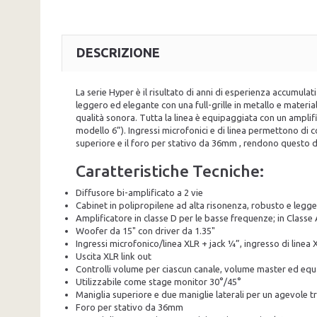
DESCRIZIONE
La serie Hyper è il risultato di anni di esperienza accumul
leggero ed elegante con una full-grille in metallo e materia
qualità sonora. Tutta la linea è equipaggiata con un amplif
modello 6”). Ingressi microfonici e di linea permettono di c
superiore e il foro per stativo da 36mm , rendono questo dif
Caratteristiche Tecniche:
Diffusore bi-amplificato a 2 vie
Cabinet in polipropilene ad alta risonenza, robusto e legge
Amplificatore in classe D per le basse frequenze; in Class
Woofer da 15" con driver da 1.35"
Ingressi microfonico/linea XLR + jack ¼”, ingresso di line
Uscita XLR link out
Controlli volume per ciascun canale, volume master ed eq
Utilizzabile come stage monitor 30°/45°
Maniglia superiore e due maniglie laterali per un agevole 
Foro per stativo da 36mm