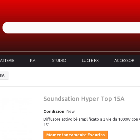
ATTERIE
P.A.
STUDIO
LUCI E FX
ACCESSORI
15A
Soundsation Hyper Top 15A
Condizioni
New
Diffusore attivo bi-amplificato a 2 vie da 1000W con
15"
Momentaneamente Esaurito