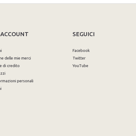
O ACCOUNT
SEGUICI
ni
Facebook
ne delle mie merci
Twitter
e di credito
YouTube
izzi
ormazioni personali
i