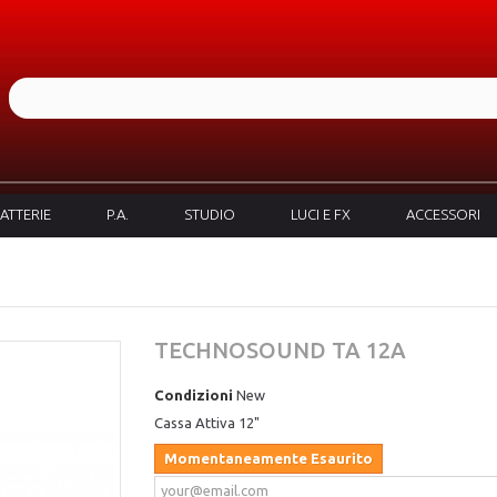
ATTERIE
P.A.
STUDIO
LUCI E FX
ACCESSORI
TECHNOSOUND TA 12A
Condizioni
New
Cassa Attiva 12"
Momentaneamente Esaurito