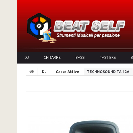
DJ
CHITARRE
BASSI
TASTIERE
B
DJ
Casse Attive
TECHNOSOUND TA 12A