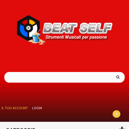
IL TUO ACCOUNT
LOGIN
0