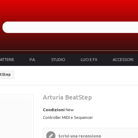
ATTERIE
P.A.
STUDIO
LUCI E FX
ACCESSORI
atStep
Arturia BeatStep
Condizioni
New
Controller MIDI e Sequencer
Scrivi una recensione