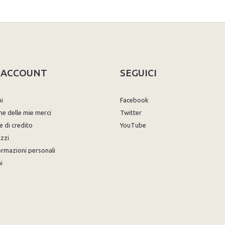
O ACCOUNT
SEGUICI
ni
Facebook
ne delle mie merci
Twitter
e di credito
YouTube
izzi
ormazioni personali
i