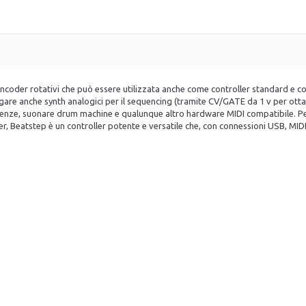
encoder rotativi che può essere utilizzata anche come controller standard e c
are anche synth analogici per il sequencing (tramite CV/GATE da 1 v per ottav
uenze, suonare drum machine e qualunque altro hardware MIDI compatibile. Perf
, Beatstep è un controller potente e versatile che, con connessioni USB, MID