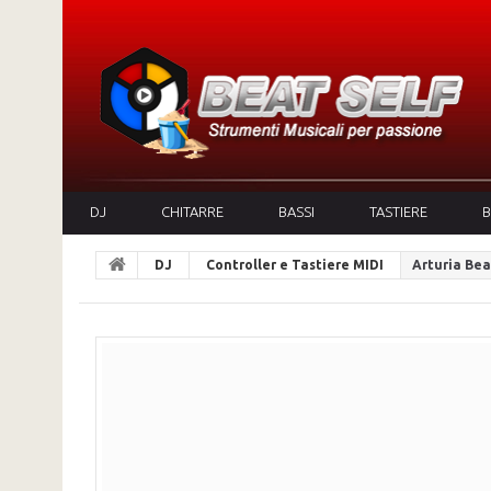
DJ
CHITARRE
BASSI
TASTIERE
B
DJ
Controller e Tastiere MIDI
Arturia Be