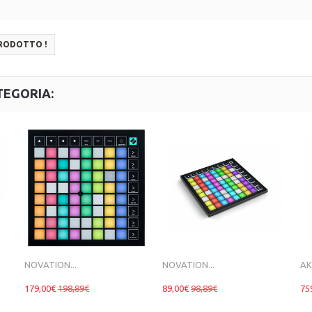
PRODOTTO !
TEGORIA:
NOVATION...
NOVATION...
AK
179,00€
198,89€
89,00€
98,89€
75