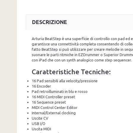
DESCRIZIONE
Arturia BeatStep è una superficie di controllo con pad ed 
garantisce una connettività completa consentendo di colleg
fatto BeatStep si può utilizzare per creare melodie in seq
suonare le parti ritmiche in EZDrummer o Superior Drummer
con iPad che con un synth analogico come step sequencer.
Caratteristiche Tecniche:
16 Pad sensibili alla velocity/pressione
16 Encoder
Pad retroilluminati in blu e rosso
16 MIDI Controller preset
16 Sequence preset
MIDI Control Center Editor
Internal/External clocking
Uscite CV
USB I/O
Uscita MIDI