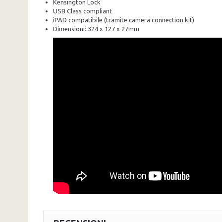
Kensington Lock
USB Class compliant
iPAD compatibile (tramite camera connection kit)
Dimensioni: 324 x 127 x 27mm