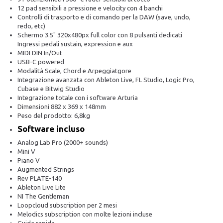
12 pad sensibili a pressione e velocity con 4 banchi
Controlli di trasporto e di comando per la DAW (save, undo,
redo, etc)
Schermo 3.5" 320x480px full color con 8 pulsanti dedicati
Ingressi pedali sustain, expression e aux
MIDI DIN In/Out
USB-C powered
Modalità Scale, Chord e Arpeggiatgore
Integrazione avanzata con Ableton Live, FL Studio, Logic Pro,
Cubase e Bitwig Studio
Integrazione totale con i software Arturia
Dimensioni 882 x 369 x 148mm
Peso del prodotto: 6,8kg
Software incluso
Analog Lab Pro (2000+ sounds)
Mini V
Piano V
Augmented Strings
Rev PLATE-140
Ableton Live Lite
NI The Gentleman
Loopcloud subscription per 2 mesi
Melodics subscription con molte lezioni incluse