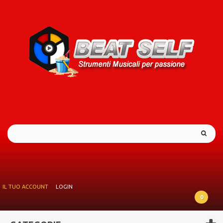
IL TUO ACCOUNT
LOGIN
0