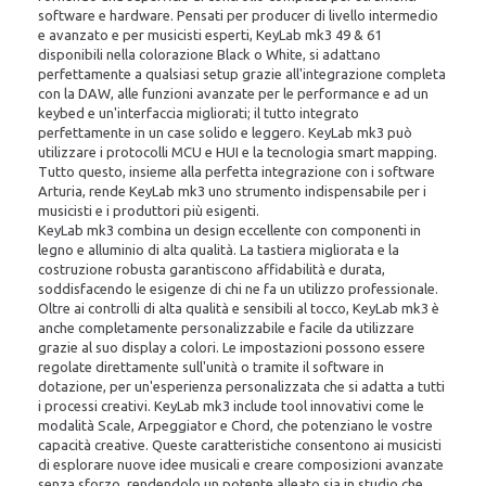
software e hardware. Pensati per producer di livello intermedio
e avanzato e per musicisti esperti, KeyLab mk3 49 & 61
disponibili nella colorazione Black o White, si adattano
perfettamente a qualsiasi setup grazie all'integrazione completa
con la DAW, alle funzioni avanzate per le performance e ad un
keybed e un'interfaccia migliorati; il tutto integrato
perfettamente in un case solido e leggero. KeyLab mk3 può
utilizzare i protocolli MCU e HUI e la tecnologia smart mapping.
Tutto questo, insieme alla perfetta integrazione con i software
Arturia, rende KeyLab mk3 uno strumento indispensabile per i
musicisti e i produttori più esigenti.
KeyLab mk3 combina un design eccellente con componenti in
legno e alluminio di alta qualità. La tastiera migliorata e la
costruzione robusta garantiscono affidabilità e durata,
soddisfacendo le esigenze di chi ne fa un utilizzo professionale.
Oltre ai controlli di alta qualità e sensibili al tocco, KeyLab mk3 è
anche completamente personalizzabile e facile da utilizzare
grazie al suo display a colori. Le impostazioni possono essere
regolate direttamente sull'unità o tramite il software in
dotazione, per un'esperienza personalizzata che si adatta a tutti
i processi creativi. KeyLab mk3 include tool innovativi come le
modalità Scale, Arpeggiator e Chord, che potenziano le vostre
capacità creative. Queste caratteristiche consentono ai musicisti
di esplorare nuove idee musicali e creare composizioni avanzate
senza sforzo, rendendolo un potente alleato sia in studio che