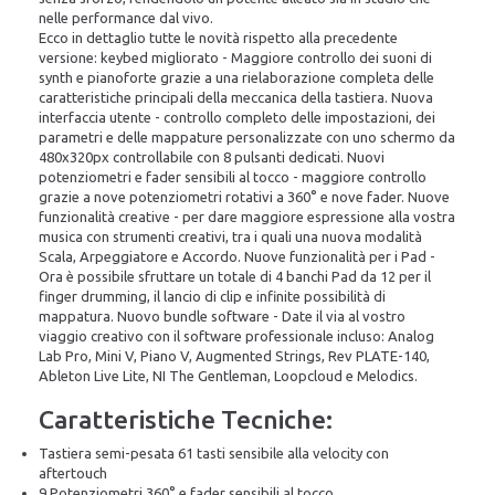
nelle performance dal vivo.
Ecco in dettaglio tutte le novità rispetto alla precedente
versione: keybed migliorato - Maggiore controllo dei suoni di
synth e pianoforte grazie a una rielaborazione completa delle
caratteristiche principali della meccanica della tastiera. Nuova
interfaccia utente - controllo completo delle impostazioni, dei
parametri e delle mappature personalizzate con uno schermo da
480x320px controllabile con 8 pulsanti dedicati. Nuovi
potenziometri e fader sensibili al tocco - maggiore controllo
grazie a nove potenziometri rotativi a 360° e nove fader. Nuove
funzionalità creative - per dare maggiore espressione alla vostra
musica con strumenti creativi, tra i quali una nuova modalità
Scala, Arpeggiatore e Accordo. Nuove funzionalità per i Pad -
Ora è possibile sfruttare un totale di 4 banchi Pad da 12 per il
finger drumming, il lancio di clip e infinite possibilità di
mappatura. Nuovo bundle software - Date il via al vostro
viaggio creativo con il software professionale incluso: Analog
Lab Pro, Mini V, Piano V, Augmented Strings, Rev PLATE-140,
Ableton Live Lite, NI The Gentleman, Loopcloud e Melodics.
Caratteristiche Tecniche:
Tastiera semi-pesata 61 tasti sensibile alla velocity con
aftertouch
9 Potenziometri 360° e fader sensibili al tocco