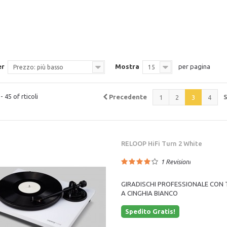
er
Mostra
per pagina
Prezzo: più basso
15
 45 of rticoli
Precedente
1
2
3
4
RELOOP HiFi Turn 2 White
1
Revisioni
GIRADISCHI PROFESSIONALE CON
A CINGHIA BIANCO
Spedito Gratis!