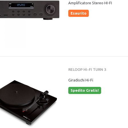
Amplificatore Stereo HI-FI
Esaurito
RELOOP HI-FI TURN 3
Giradischi Hi-Fi
Spedito Gratis!