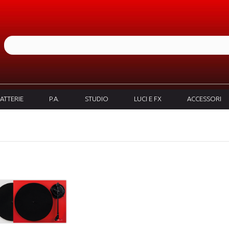
ATTERIE
P.A.
STUDIO
LUCI E FX
ACCESSORI