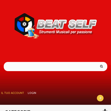
IL TUO ACCOUNT
LOGIN
0