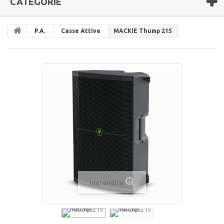
CATEGORIE
P.A.
Casse Attive
MACKIE Thump 215
Ingrandire