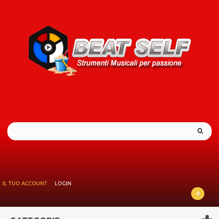
IL TUO ACCOUNT
LOGIN
0