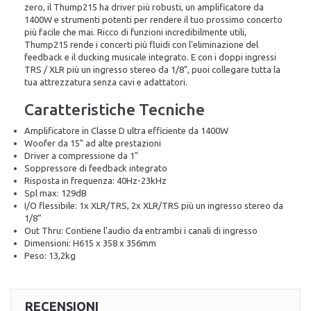
zero, il Thump215 ha driver più robusti, un amplificatore da
1400W e strumenti potenti per rendere il tuo prossimo concerto
più facile che mai. Ricco di funzioni incredibilmente utili,
Thump215 rende i concerti più fluidi con l'eliminazione del
feedback e il ducking musicale integrato. E con i doppi ingressi
TRS / XLR più un ingresso stereo da 1/8", puoi collegare tutta la
tua attrezzatura senza cavi e adattatori.
Caratteristiche Tecniche
Amplificatore in Classe D ultra efficiente da 1400W
Woofer da 15" ad alte prestazioni
Driver a compressione da 1"
Soppressore di feedback integrato
Risposta in frequenza: 40Hz-23kHz
Spl max: 129dB
I/O flessibile: 1x XLR/TRS, 2x XLR/TRS più un ingresso stereo da
1/8”
Out Thru: Contiene l'audio da entrambi i canali di ingresso
Dimensioni: H615 x 358 x 356mm
Peso: 13,2kg
RECENSIONI