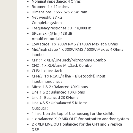
Nominal impedance: 4 Ohms
Boomer: 1 x 12 inches
Dimensions: 366 x 625 x 541 mm
Net weight: 27 kg
Complete system
Frequency response 38 - 18,000Hz
SPL max. (@1m) 128 dB
Amplifier module.
Low stage: 1 x 700W RMS / 1400W Max at 6 Ohms
Mid/high stage 1 x 300W RMS / 600W Max at 4 Ohms
Inputs :
CH1: 1 x XLR/Line Jack/Microphone Combo
CH2 : 1 x XLR/Line Mic/Jack Combo
CH3: 1 x Line Jack
CH4/5: 1 x RCA L/R line + Bluetooth® input
Input impedances
Micro 1 & 2 : Balanced 40 KHoms
Line 1 & 2 : Balanced 10 KHoms
Line 3 : Balanced 20 KHoms
Line 4 & 5 : Unbalanced 5 KHoms
Outputs :
1 Insert on the top of the housing for the stellite
1 x balanced XLR MIX OUT for output to another system
2 x XLR LINE OUT balanced for the CH1 and 2 replica
DSP