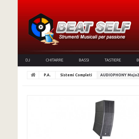
DJ
CHITARRE
BASSI
TASTIERE
B
P.A.
Sistemi Completi
AUDIOPHONY Mojo2