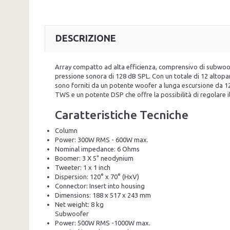
DESCRIZIONE
Array compatto ad alta efficienza, comprensivo di subwoofe
pressione sonora di 128 dB SPL. Con un totale di 12 altoparl
sono forniti da un potente woofer a lunga escursione da 12"
TWS e un potente DSP che offre la possibilità di regolare i
Caratteristiche Tecniche
Column
Power: 300W RMS - 600W max.
Nominal impedance: 6 Ohms
Boomer: 3 X 5" neodynium
Tweeter: 1 x 1 inch
Dispersion: 120° x 70° (HxV)
Connector: Insert into housing
Dimensions: 188 x 517 x 243 mm
Net weight: 8 kg
Subwoofer
Power: 500W RMS -1000W max.