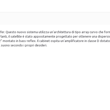
r. Questo nuovo sistema utilizza un'architettura di tipo array curvo che forn
anti, il satellite è stato appositamente progettato per ottenere una dispersione
 montato in bass-reflex. Il cabinet ospita un'amplificatore in classe D dotato 
l suono secondo i propri desideri.