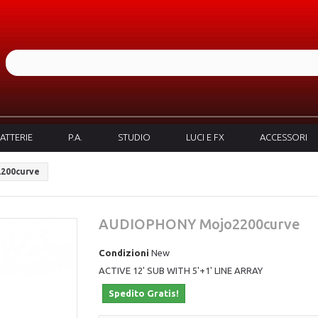
ATTERIE
P.A.
STUDIO
LUCI E FX
ACCESSORI
200curve
AUDIOPHONY Mojo2200curve
Condizioni
New
ACTIVE 12' SUB WITH 5'+1' LINE ARRAY
Spedito Gratis!