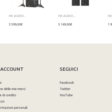
HK AUDIO...
HK AUDIO...
HK
3 599,00€
5 149,00€
1 
O ACCOUNT
SEGUICI
ni
Facebook
ne delle mie merci
Twitter
e di credito
YouTube
izzi
ormazioni personali