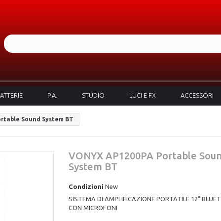
ATTERIE
P.A.
STUDIO
LUCI E FX
ACCESSORI
rtable Sound System BT
VONYX AP1200PA Portable Sou
System BT
Condizioni
New
SISTEMA DI AMPLIFICAZIONE PORTATILE 12" BLU
CON MICROFONI