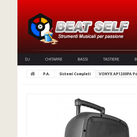
DJ
CHITARRE
BASSI
TASTIERE
B
P.A.
Sistemi Completi
VONYX AP1200PA Po