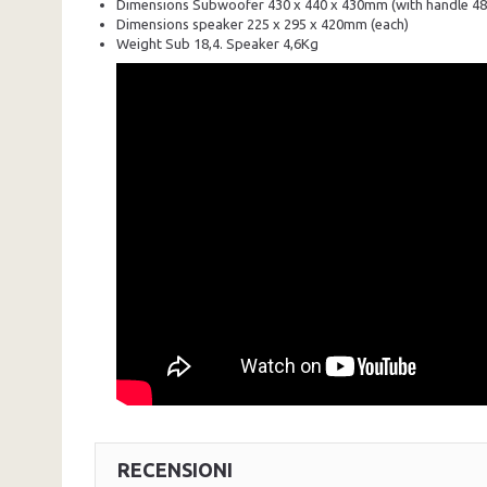
Dimensions
Subwoofer 430 x 440 x 430mm (with handle 
Dimensions
speaker 225 x 295 x 420mm (each)
Weight Sub 18,4.
Speaker 4,6Kg
RECENSIONI