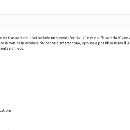
e e da trasportare. Il set include un subwoofer da 12" e due diffusori da 8" con 
e la musica in wireless dal proprio smartphone, oppure è possibile usare il 
sentazioni ecc.
tations