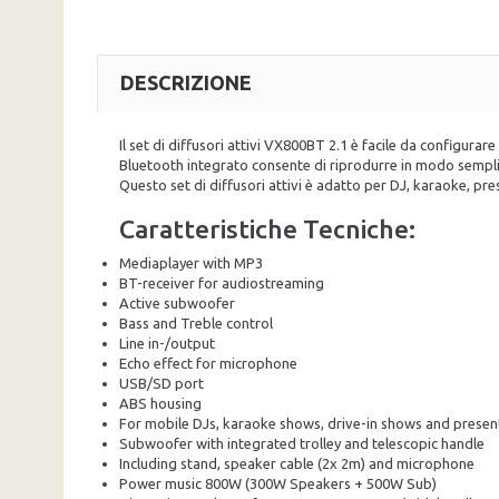
DESCRIZIONE
Il set di diffusori attivi VX800BT 2.1 è facile da configurar
Bluetooth integrato consente di riprodurre in modo semplic
Questo set di diffusori attivi è adatto per DJ, karaoke, pre
Caratteristiche Tecniche:
Mediaplayer with MP3
BT-receiver for audiostreaming
Active subwoofer
Bass and Treble control
Line in-/output
Echo effect for microphone
USB/SD port
ABS housing
For mobile DJs, karaoke shows, drive-in shows and presen
Subwoofer with integrated trolley and telescopic handle
Including stand, speaker cable (2x 2m) and microphone
Power music
800W (300W Speakers + 500W Sub)