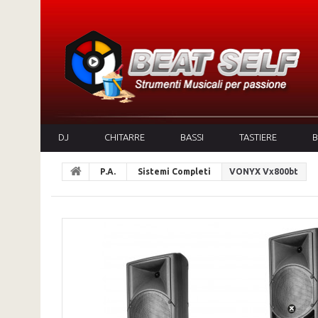
DJ
CHITARRE
BASSI
TASTIERE
B
P.A.
Sistemi Completi
VONYX Vx800bt