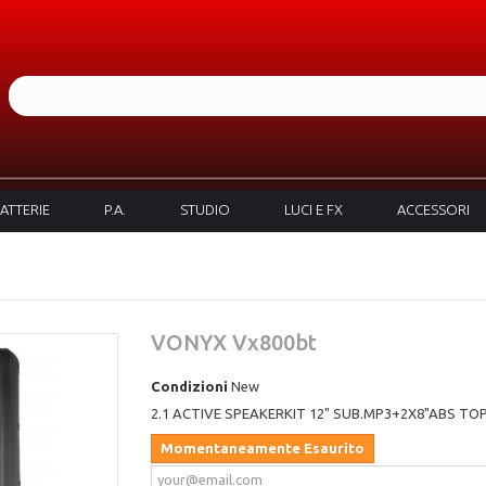
ATTERIE
P.A.
STUDIO
LUCI E FX
ACCESSORI
VONYX Vx800bt
Condizioni
New
2.1 ACTIVE SPEAKERKIT 12" SUB.MP3+2X8"ABS TO
Momentaneamente Esaurito