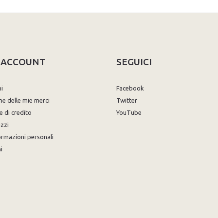
O ACCOUNT
SEGUICI
ni
Facebook
ne delle mie merci
Twitter
e di credito
YouTube
izzi
ormazioni personali
i