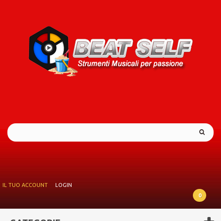
IL TUO ACCOUNT
LOGIN
0