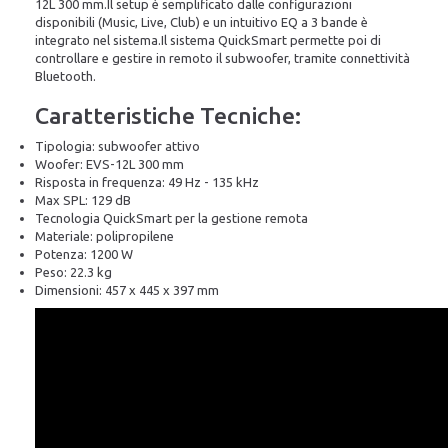
12L 300 mm.Il setup è semplificato dalle configurazioni
disponibili (Music, Live, Club) e un intuitivo EQ a 3 bande è
integrato nel sistema.Il sistema QuickSmart permette poi di
controllare e gestire in remoto il subwoofer, tramite connettività
Bluetooth.
Caratteristiche Tecniche:
Tipologia: subwoofer attivo
Woofer: EVS-12L 300 mm
Risposta in frequenza: 49 Hz - 135 kHz
Max SPL: 129 dB
Tecnologia QuickSmart per la gestione remota
Materiale: polipropilene
Potenza: 1200 W
Peso: 22.3 kg
Dimensioni: 457 x 445 x 397 mm