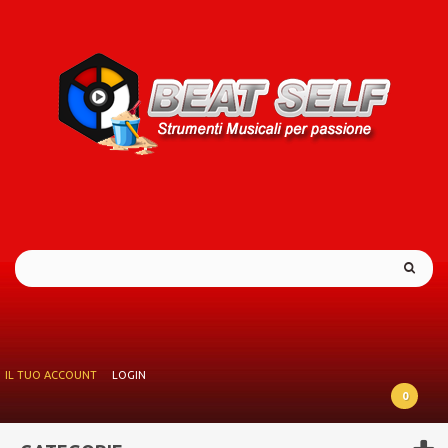
IL TUO ACCOUNT
LOGIN
0