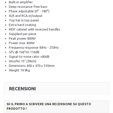
Built-in amplifier
Deep resonance-free bass
Phase adjustable (0° - 180°)
XLR and RCA in/output
Top hat in top panel
Extra hard coating
MDF cabinet with recessed handles
Supplied per piece
Peak power
800W
Power max
400W
Frequency response
40Hz - 250Hz
SPL @ 1W/1m
116dB
Signal-to-noise ratio
>80dB
Woofer
15" (38cm)
Dimensions
400 x 470 x 530mm
Weight
19.9kg
RECENSIONI
SII IL PRIMO A SCRIVERE UNA RECENSIONE SU QUESTO
PRODOTTO !