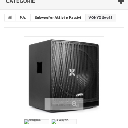
CATEGORIE
P.A.
Subwoofer Attivi e Passivi
VONYX Swp15
Ingrandire