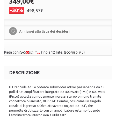
349,00€
-30%
498,57€
Aggiungi alla lista dei desideri
Paga con
fino a 12 rate.
(
)
SCOPRI DI PIÙ
DESCRIZIONE
Il Titan Sub-A15 è potente subwoofer attivo passabanda da 15
pollici. Un amplificatore integrato da 400 Watt (RMS) e 600 watt
(Picco) accetta comodamente ingressi stereo o mono tramite
connettore bilanciato, XLR-1/4" Combo, così come un singolo
canale di ingresso 4 Ohm attraverso un jack da 1/4", che
permette di utilizzarlo con un amplificatore esterno (quando
l'amplificatore interno non è utilizzato).