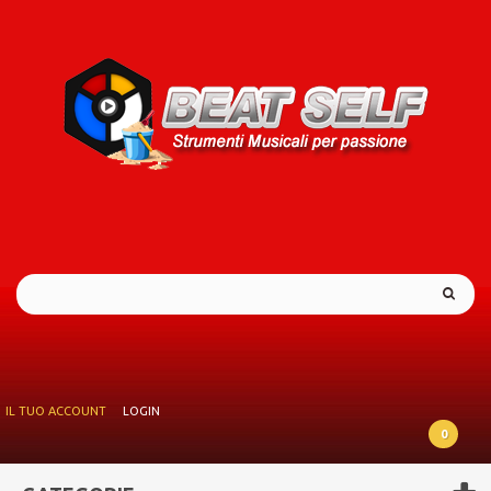
IL TUO ACCOUNT
LOGIN
0