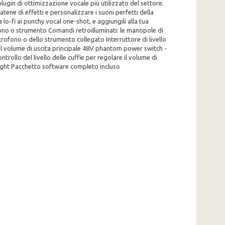
lugin di ottimizzazione vocale più utilizzato del settore.
tene di effetti e personalizzare i suoni perfetti della
lo-fi ai punchy vocal one-shot, e aggiungili alla tua
ofono o strumento Comandi retroilluminati: le manopole di
icrofono o dello strumento collegato Interruttore di livello
 il volume di uscita principale 48V phantom power switch -
rollo del livello delle cuffie per regolare il volume di
ight Pacchetto software completo incluso