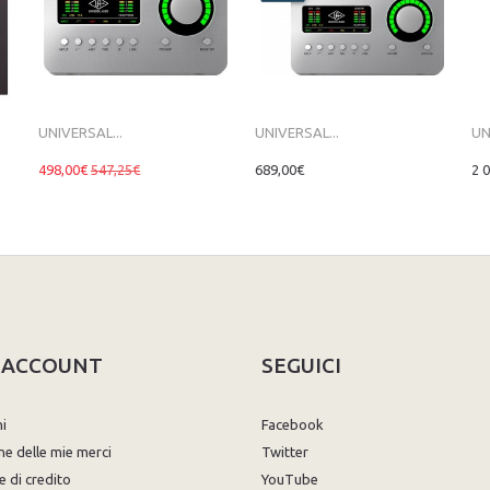
UNIVERSAL...
UNIVERSAL...
UN
498,00€
547,25€
689,00€
2 
O ACCOUNT
SEGUICI
ni
Facebook
ne delle mie merci
Twitter
e di credito
YouTube