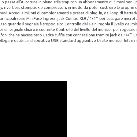
 o passa all'Autotune in pieno stile trap con un abbonamento di 3 mesi per il p
lay, riverberi, stompbox e compressori, in modo da poter costruire le proprie ca
si: Accedi a milioni di campionamenti e preset di plug-in, dai loop di batteria 
 principali serie MiniFuse Ingressi jack Combo XLR / 1/4"" per collegare micr
osso quando il segnale è troppo alto Controllo del Gain: regola il livello del m
er un segnale chiaro e coerente Controllo del livello del monitor per regolare
ni che ne necessitano Uscita cuffie con connessione tramite jack da 1/4"" Cont
egare qualsiasi dispositivo USB standard aggiuntivo Uscite monitor left e r