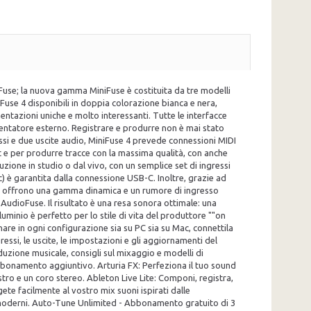
oFuse; la nuova gamma MiniFuse è costituita da tre modelli
iFuse 4 disponibili in doppia colorazione bianca e nera,
entazioni uniche e molto interessanti. Tutte le interfacce
imentatore esterno. Registrare e produrre non è mai stato
essi e due uscite audio, MiniFuse 4 prevede connessioni MIDI
st e per produrre tracce con la massima qualità, con anche
ione in studio o dal vivo, con un semplice set di ingressi
) è garantita dalla connessione USB-C. Inoltre, grazie ad
use offrono una gamma dinamica e un rumore di ingresso
e AudioFuse. Il risultato è una resa sonora ottimale: una
uminio è perfetto per lo stile di vita del produttore ""on
nare in ogni configurazione sia su PC sia su Mac, connettila
ressi, le uscite, le impostazioni e gli aggiornamenti del
oduzione musicale, consigli sul mixaggio e modelli di
bbonamento aggiuntivo. Arturia FX: Perfeziona il tuo sound
tro e un coro stereo. Ableton Live Lite: Componi, registra,
ete facilmente al vostro mix suoni ispirati dalle
oni moderni. Auto-Tune Unlimited - Abbonamento gratuito di 3