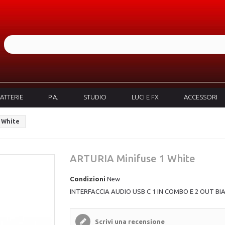
ATTERIE
P.A.
STUDIO
LUCI E FX
ACCESSORI
 White
ARTURIA Minifuse 1 White
Condizioni
New
INTERFACCIA AUDIO USB C 1 IN COMBO E 2 OUT BI
Scrivi una recensione