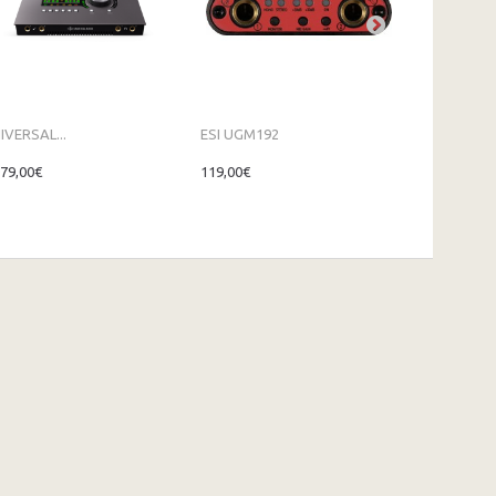
IVERSAL...
ESI UGM192
ESI...
079,00€
119,00€
169,00€