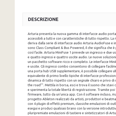
DESCRIZIONE
Arturia presenta la nuova gamma di interfacce audio portat
accessibili a tutti e con caratteristiche di tutto rispetto.
deriva dalla serie di interfacce audio Arturia AudioFuse e 
sono Class Compliant & Bus Powered, il che significa che è 
così facile. Arturia MiniFuse 1 prevede un ingresso e due u
e quatto ingressi e quattro uscite audio. Le nuove soluzioni
un pacchetto software ricco e completo. Le interfacce MiniF
e uscite. Gli ingressi combo consentono di collegare facilm
una porta hub USB supplementare, è possibile collegare ul
equivalente di primo livello tipiche di interfacce profession
dinamica di tutto rispetto con un segnale chiaro e privo di 
the road"". Mettila in borsa, esci e trova il suono che stav
e sperimenta la totale libertà di registrazione. Tramite poi 
firmware, tutto da un'unica app. Con il software incluso, ma
progetto Ableton realizzati da artisti, produttori e beat
con 4 plugin di effetti premium, classiche emulazioni di ou
esegui e produci qualsiasi brano con la versione introdutti
pluripremiate emulazioni di tastiere e sintetizzatori di Ar