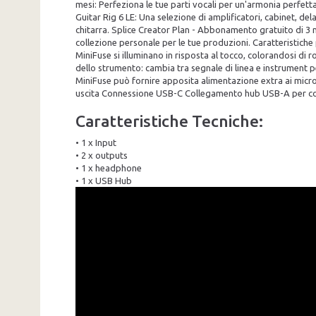
mesi: Perfeziona le tue parti vocali per un'armonia perfetta
Guitar Rig 6 LE: Una selezione di amplificatori, cabinet, de
chitarra. Splice Creator Plan - Abbonamento gratuito di 3 me
collezione personale per le tue produzioni. Caratteristiche
MiniFuse si illuminano in risposta al tocco, colorandosi di r
dello strumento: cambia tra segnale di linea e instrument p
MiniFuse può fornire apposita alimentazione extra ai microfo
uscita Connessione USB-C Collegamento hub USB-A per coll
Caratteristiche Tecniche:
• 1 x Input
• 2 x outputs
• 1 x headphone
• 1 x USB Hub