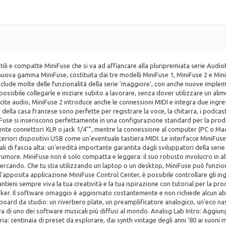
ili e compatte MiniFuse che si va ad affiancare alla pluripremiata serie Audi
 La nuova gamma MiniFuse, costituita dai tre modelli MiniFuse 1, MiniFuse 2 e Min
include molte delle funzionalità della serie 'maggiore', con anche nuove implem
possibile collegarle e iniziare subito a lavorare, senza dover utilizzare un al
scite audio, MiniFuse 2 introduce anche le connessioni MIDI e integra due ingr
 della casa francese sono perfette per registrare la voce, la chitarra, i podca
use si inseriscono perfettamente in una configurazione standard per la produz
ente connettori XLR o jack 1/4"", mentre la connessione al computer (PC o Mac
teriori dispositivi USB come un'eventuale tastiera MIDI. Le interfacce MiniF
ali di fascia alta: un'eredità importante garantita dagli sviluppatori della seri
rumore. MiniFuse non è solo compatta e leggera: il suo robusto involucro in all
i cercando. Che tu stia utilizzando un laptop o un desktop, MiniFuse può funzio
l'apposita applicazione MiniFuse Control Center, è possibile controllare gli ing
ntieni sempre viva la tua creatività e la tua ispirazione con tutorial per la pr
maker. Il software omaggio è aggiornato costantemente e non richiede alcun a
tboard da studio: un riverbero plate, un preamplificatore analogico, un'eco nas
va di uno dei software musicali più diffusi al mondo. Analog Lab Intro: Aggiung
turia: centinaia di preset da esplorare, dai synth vintage degli anni '80 ai su