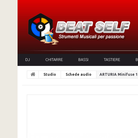
DJ
CHITARRE
BASSI
TASTIERE
B
Studio
Schede audio
ARTURIA Minifuse 1