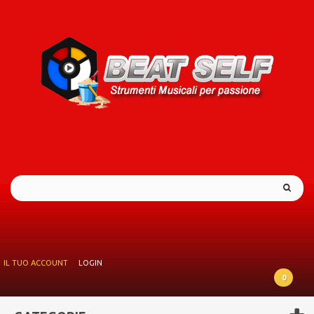
IL TUO ACCOUNT
LOGIN
0