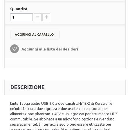
Quantità
AGGIUNGI AL CARRELLO
Aggiungi alla lista dei desideri
DESCRIZIONE
L'interfaccia audio USB 2.0 a due canali UNiTE-2 di Kurzweil è
un'interfaccia a due ingressi e due uscite con supporto per
alimentazione phantom + 48V e un ingresso per strumento Hi-Z
commutabile. Se abbinata a un microfono opzionale (venduto
separatamente), l'interfaccia audio può essere utilizzata per
acquisire audio per computer Mac o Windows utilizzando il