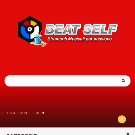
IL TUO ACCOUNT
LOGIN
0