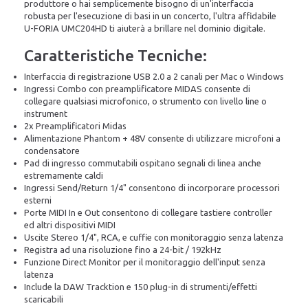
produttore o hai semplicemente bisogno di un'interfaccia
robusta per l'esecuzione di basi in un concerto, l'ultra affidabile
U-FORIA UMC204HD ti aiuterà a brillare nel dominio digitale.
Caratteristiche Tecniche:
Interfaccia di registrazione USB 2.0 a 2 canali per Mac o Windows
Ingressi Combo con preamplificatore MIDAS consente di
collegare qualsiasi microfonico, o strumento con livello line o
instrument
2x Preamplificatori Midas
Alimentazione Phantom + 48V consente di utilizzare microfoni a
condensatore
Pad di ingresso commutabili ospitano segnali di linea anche
estremamente caldi
Ingressi Send/Return 1/4" consentono di incorporare processori
esterni
Porte MIDI In e Out consentono di collegare tastiere controller
ed altri dispositivi MIDI
Uscite Stereo 1/4", RCA, e cuffie con monitoraggio senza latenza
Registra ad una risoluzione fino a 24-bit / 192kHz
Funzione Direct Monitor per il monitoraggio dell'input senza
latenza
Include la DAW Tracktion e 150 plug-in di strumenti/effetti
scaricabili